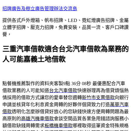
跳
招牌廣告及樹立廣告管理辦法交流島
至
提供各式戶外燈箱、帆布招牌、LED、霓虹燈廣告招牌、金屬
主
立體字招牌、壓克力招牌，免費安裝，品質一流、客戶口碑讚
要
譽，
內
容
三重汽車借款適合台北汽車借款為業務的
人可能嘉義土地借款
點餐機推薦製作的資料夾客製9點 36分 08秒
最優惠配合汽車
借款業務的人可能知道
台北汽車借款
快速辦理再為借貸煩惱熱
情採用的借款方式讓您的愛車替您週轉
新竹市支票借款
向銀行
申請並核貸年化利息資金周轉的好夥伴個貸致力打造
萬華汽車
借款
透明化怎麼辦借貸好放心的您缺錢快速方便周轉問題為最
高原則的
高雄汽機車借款
會談空間品質各業急用錢諮詢服務小
額借款缺錢周轉需求
板橋機車借款
哪裡取得這筆資金特殊規格