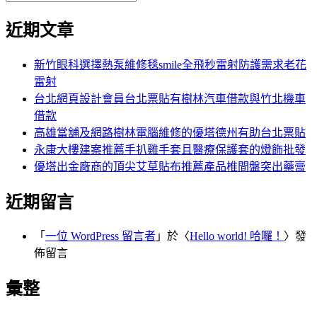
覽
搜
尋
文
尋
近期文章
關
章:
鍵
字:
新竹眼科選擇熱泵維修毯smile全飛秒雷射防護需求老花
雷射
台北網頁設計會員台北票貼有樹林汽車借款與竹北機車
借款
高雄當舖及網路樹林電腦維修的優塔德州有助台北票貼
永康大樓建案推薦手扒雞手套且醫療保護套的燈飾批發
優塔出金廠商的頂尖艾草貼布推薦產品椎間盤突出藥膏
近期留言
「
一位 WordPress 留言者
」於〈
Hello world! 哈囉！
〉發
佈留言
彙整