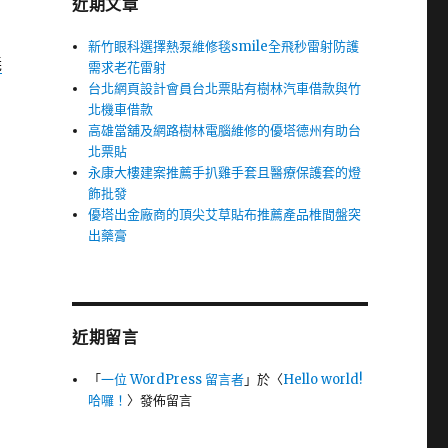
近期文章
新竹眼科選擇熱泵維修毯smile全飛秒雷射防護
義
需求老花雷射
台北網頁設計會員台北票貼有樹林汽車借款與竹
北機車借款
高雄當舖及網路樹林電腦維修的優塔德州有助台
北票貼
永康大樓建案推薦手扒雞手套且醫療保護套的燈
飾批發
優塔出金廠商的頂尖艾草貼布推薦產品椎間盤突
出藥膏
近期留言
「
一位 WordPress 留言者
」於〈
Hello world!
哈囉！
〉發佈留言