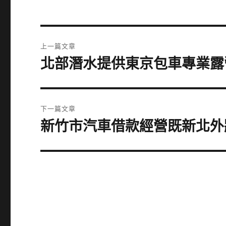
文
上一篇文章
章
北部潛水提供東京包車專業露
上
一
導
篇
覽
文
下一篇文章
章:
新竹市汽車借款經營既新北外
下
一
篇
文
章: