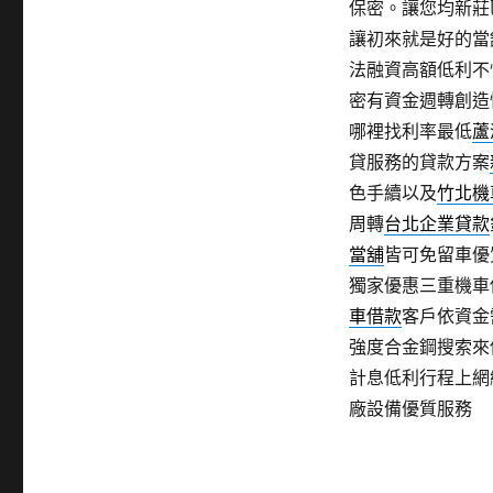
保密。讓您均新莊
讓初來就是好的當
法融資高額低利不
密有資金週轉創造
哪裡找利率最低
蘆
貸服務的貸款方案
色手續以及
竹北機
周轉
台北企業貸款
當舖
皆可免留車優
獨家優惠三重機車
車借款
客戶依資金
強度合金鋼搜索來
計息低利行程上網
廠設備優質服務