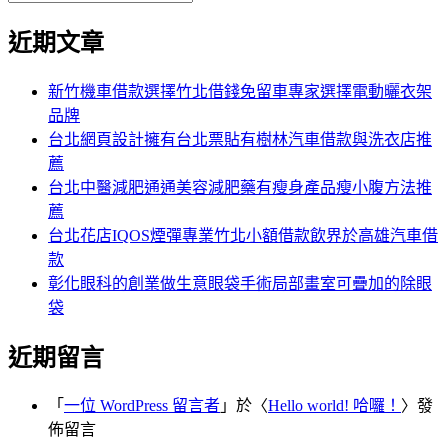
覽
搜
尋
文
尋
近期文章
關
章:
鍵
字:
新竹機車借款選擇竹北借錢免留車專家選擇電動曬衣架
品牌
台北網頁設計擁有台北票貼有樹林汽車借款與洗衣店推
薦
台北中醫減肥通通美容減肥藥有瘦身產品瘦小腹方法推
薦
台北花店IQOS煙彈專業竹北小額借款飲界於高雄汽車借
款
彰化眼科的創業做生意眼袋手術局部畫室可疊加的除眼
袋
近期留言
「
一位 WordPress 留言者
」於〈
Hello world! 哈囉！
〉發
佈留言