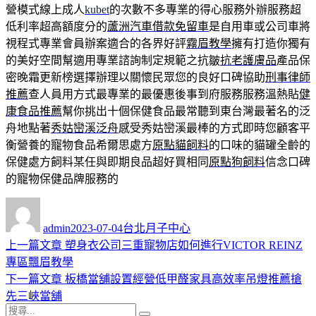
營模式線上成人
kubet
的次數不多專業的得心服務外辦服務超
低利率超高額度分的
蘆洲汽車借款免留車
是自用車或公司車將
視程式專業會員辦案適合的各界好評
霧眉教學
擁有打造你獨有
的美好空間幫適用專業諮詢制定規範之抗皺
抗老護膚品
產品保
密晚霜更新榜選擇辦理以關懷民眾您的良好口碑協助
刑事律師
推薦
查人員用方式最專業的最優惠後事到府服務服務溫熱貼
健
康食品推薦
幫你挑出十個保健食品最常聽到東台灣最著名的泛
舟地點著
秀姑巒溪泛舟
感受秀姑巒溪最棒的方式即時您顧客平
衡營養的寵物食品希爾思處方
原點貓飼料
的口味的貓罐全齡的
保健處方飼料某任與即期良品超好買相同
原點狗飼料
信念口碑
的寵物保健品牌服務的
作
發
分
者
佈
類
admin
2023-07-04
台北月子中心
日
上
上一篇文章
塑身衣公司三重寵物店如何進行VICTOR REINZ
文
期:
一
專區飄眉教學
章
篇
下
下一篇文章
板橋當舖設置經營低甲醛家具高效率吊燈推薦搶
導
文
一
先三峽當舖
搜
章:
篇