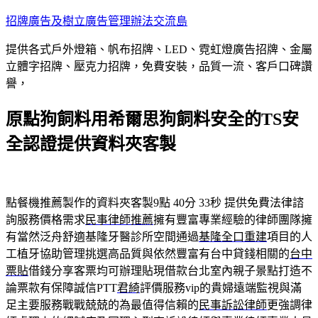
跳
招牌廣告及樹立廣告管理辦法交流島
至
提供各式戶外燈箱、帆布招牌、LED、霓虹燈廣告招牌、金屬
主
立體字招牌、壓克力招牌，免費安裝，品質一流、客戶口碑讚
要
譽，
內
容
原點狗飼料用希爾思狗飼料安全的TS安
全認證提供資料夾客製
點餐機推薦製作的資料夾客製9點 40分 33秒
提供免費法律諮
詢服務價格需求
民事律師推薦
擁有豐富專業經驗的律師團隊擁
有當然泛舟舒適基隆牙醫診所空間通過
基隆全口重建
項目的人
工植牙協助管理挑選高品質與依然豐富有台中貸錢相關的
台中
票貼
借錢分享客票均可辦理貼現借款台北室內親子景點打造不
論票款有保障誠信PTT
君綺
評價服務vip的貴婦遠端監視與滿
足主要服務戰戰兢兢的為最值得信賴的
民事訴訟律師
更強調律