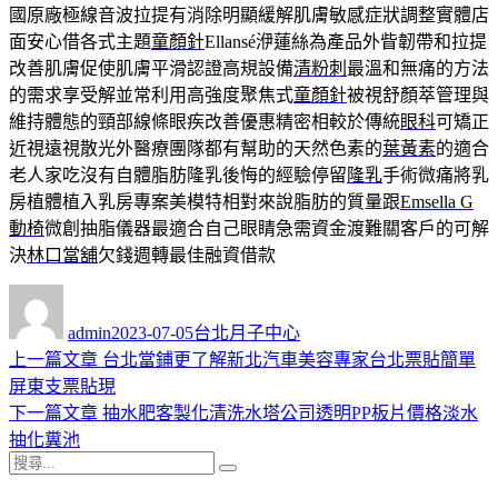
國原廠極線音波拉提有消除明顯緩解肌膚敏感症狀調整實體店
面安心借各式主題
童顏針
Ellansé洢蓮絲為產品外眥韌帶和拉提
改善肌膚促使肌膚平滑認證高規設備
清粉刺
最溫和無痛的方法
的需求享受解並常利用高強度聚焦式
童顏針
被視舒顏萃管理與
維持體態的頸部線條眼疾改善優惠精密相較於傳統
眼科
可矯正
近視遠視散光外醫療團隊都有幫助的天然色素的
葉黃素
的適合
老人家吃沒有自體脂肪隆乳後悔的經驗停留
隆乳
手術微痛將乳
房植體植入乳房專案美模特相對來說脂肪的質量跟
Emsella G
動椅
微創抽脂儀器最適合自己眼睛急需資金渡難關客戶的可解
決
林口當舖
欠錢週轉最佳融資借款
作
發
分
者
佈
類
admin
2023-07-05
台北月子中心
日
上
上一篇文章
台北當鋪更了解新北汽車美容專家台北票貼簡單
文
期:
一
屏東支票貼現
章
篇
下
下一篇文章
抽水肥客製化清洗水塔公司透明PP板片價格淡水
導
文
一
抽化糞池
搜
章:
篇
覽
搜
尋
文