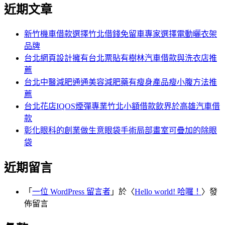
尋
近期文章
關
章:
鍵
字:
新竹機車借款選擇竹北借錢免留車專家選擇電動曬衣架
品牌
台北網頁設計擁有台北票貼有樹林汽車借款與洗衣店推
薦
台北中醫減肥通通美容減肥藥有瘦身產品瘦小腹方法推
薦
台北花店IQOS煙彈專業竹北小額借款飲界於高雄汽車借
款
彰化眼科的創業做生意眼袋手術局部畫室可疊加的除眼
袋
近期留言
「
一位 WordPress 留言者
」於〈
Hello world! 哈囉！
〉發
佈留言