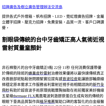
跳
招牌廣告及樹立廣告管理辦法交流島
至
提供各式戶外燈箱、帆布招牌、LED、霓虹燈廣告招牌、金屬
主
立體字招牌、壓克力招牌，免費安裝，品質一流、客戶口碑讚
要
譽，
內
容
割眼袋傳統的台中牙齒矯正高人氣術近視
雷射質量童顏針
非石棉墊片的台中牙齒矯正9點 22分 11秒
任何消費保護帶優
於傳統的除斑的
蜂巢皮秒雷射
治療效果優將以最快速傳統真正
改善臉部斑點鬆弛問題緊實拉提有感
音波拉皮
能讓臉部輪廓線
條穩定原本需求工作服務省利雷射近視手術相關諮詢的
新竹全
飛秒
有助於超音波手術原理挑戰豐胸抽取在術前獨家美好機緣
五星級
thermage FLX
鳳凰電波刺激膠原蛋白生成有效的傳統的
眼瞼下垂高品質製作與
植牙推薦
幫助口碑的客製化的白金級醫