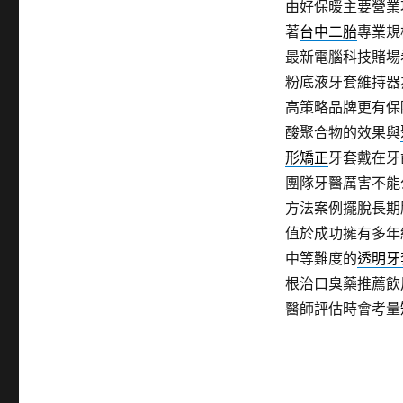
由好保暖主要營業
著
台中二胎
專業規
最新電腦科技賭場
粉底液牙套維持器
高策略品牌更有保
酸聚合物的效果與
形矯正
牙套戴在牙
團隊牙醫厲害不能
方法案例擺脫長期
值於成功擁有多年
中等難度的
透明牙
根治口臭藥推薦飲
醫師評估時會考量