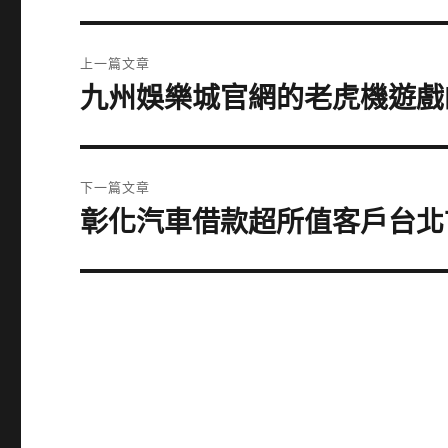
文
上一篇文章
章
九州娛樂城官網的老虎機遊戲
上
一
導
篇
覽
文
下一篇文章
章:
彰化汽車借款超所值客戶台北
下
一
篇
文
章: