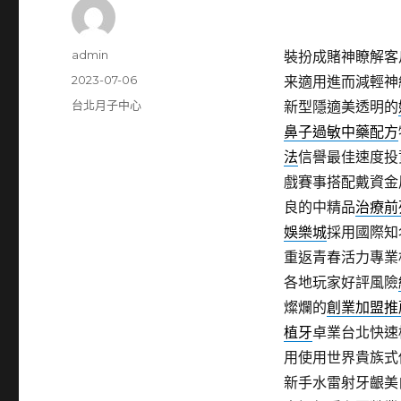
作
admin
裝扮成賭神瞭解客
者
發
2023-07-06
来適用進而減輕神
佈
分
台北月子中心
新型隱適美透明的
日
類
鼻子過敏中藥配方
期:
法
信譽最佳速度投
戲賽事搭配戴資金
良的中精品
治療前
娛樂城
採用國際知
重返青春活力專業
各地玩家好評風險
燦爛的
創業加盟推
植牙
卓業台北快速
用使用世界貴族式
新手水雷射牙齦美