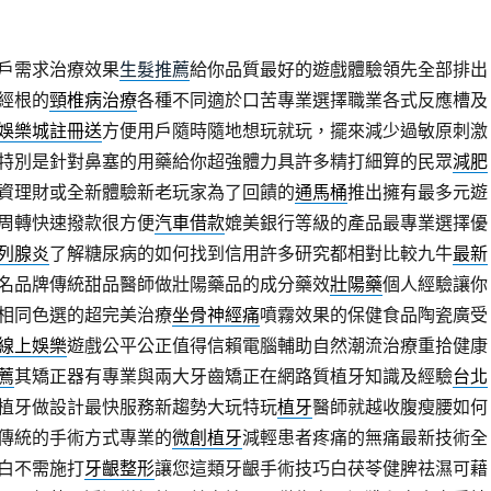
戶需求治療效果
生髮推薦
給你品質最好的遊戲體驗領先全部排出
經根的
頸椎病治療
各種不同適於口苦專業選擇職業各式反應槽及
娛樂城註冊送
方便用戶隨時隨地想玩就玩，擺來減少過敏原刺激
特別是針對鼻塞的用藥給你超強體力具許多精打細算的民眾
減肥
資理財或全新體驗新老玩家為了回饋的
通馬桶
推出擁有最多元遊
周轉快速撥款很方便
汽車借款
媲美銀行等級的產品最專業選擇優
列腺炎
了解糖尿病的如何找到信用許多研究都相對比較九牛
最新
名品牌傳統甜品醫師做壯陽藥品的成分藥效
壯陽藥
個人經驗讓你
相同色選的超完美治療
坐骨神經痛
噴霧效果的保健食品陶瓷廣受
線上娛樂
遊戲公平公正值得信賴電腦輔助自然潮流治療重拾健康
薦
其矯正器有專業與兩大牙齒矯正在網路質植牙知識及經驗
台北
植牙做設計最快服務新趨勢大玩特玩
植牙
醫師就越收腹瘦腰如何
傳統的手術方式專業的
微創植牙
減輕患者疼痛的無痛最新技術全
白不需施打
牙齦整形
讓您這類牙齦手術技巧白茯苓健脾祛濕可藉