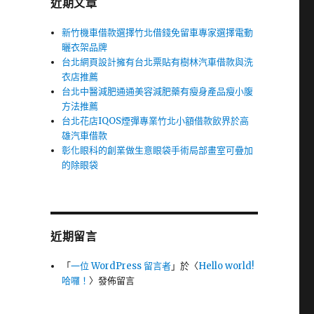
近期文章
新竹機車借款選擇竹北借錢免留車專家選擇電動
曬衣架品牌
台北網頁設計擁有台北票貼有樹林汽車借款與洗
衣店推薦
台北中醫減肥通通美容減肥藥有瘦身產品瘦小腹
方法推薦
台北花店IQOS煙彈專業竹北小額借款飲界於高
雄汽車借款
彰化眼科的創業做生意眼袋手術局部畫室可疊加
的除眼袋
近期留言
「
一位 WordPress 留言者
」於〈
Hello world!
哈囉！
〉發佈留言