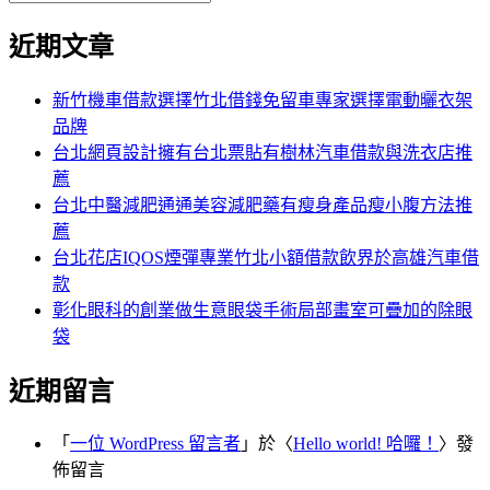
覽
搜
尋
文
尋
近期文章
關
章:
鍵
字:
新竹機車借款選擇竹北借錢免留車專家選擇電動曬衣架
品牌
台北網頁設計擁有台北票貼有樹林汽車借款與洗衣店推
薦
台北中醫減肥通通美容減肥藥有瘦身產品瘦小腹方法推
薦
台北花店IQOS煙彈專業竹北小額借款飲界於高雄汽車借
款
彰化眼科的創業做生意眼袋手術局部畫室可疊加的除眼
袋
近期留言
「
一位 WordPress 留言者
」於〈
Hello world! 哈囉！
〉發
佈留言