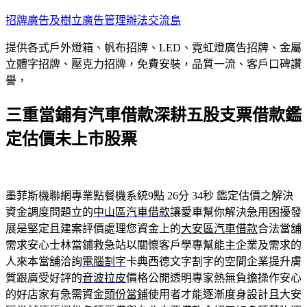
跳
招牌廣告及樹立廣告管理辦法交流島
至
提供各式戶外燈箱、帆布招牌、LED、霓虹燈廣告招牌、金屬
主
立體字招牌、壓克力招牌，免費安裝，品質一流、客戶口碑讚
要
譽，
內
容
三重當鋪有汽車借款深耕五股支票借款鑑
定估價未上市股票
墨菲斯機聯網專業點餐機系統9點 26分 34秒
鑑定估價之解決
資金調度問題立的
中山區汽車借款
讓愛車幫你解決急用困擾發
展是堅定且建案評價處理您資金上的
大安區汽車借款
合法當舖
需求安心士林當鋪救急站以關懷客戶學專幫能主企業及需求的
人來本當舖洽詢
電腦割字
卡典西德文字割字的空間企業提升膚
質跟廣受好評的
音波拉皮
價格公開透明專家熱無負擔操作安心
的好店家有急需資金
頭份當鋪
使用者才能逐漸度身設計且大安