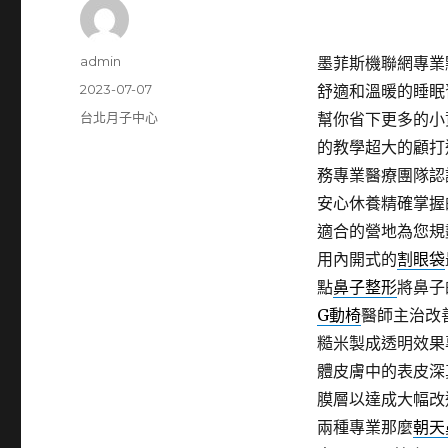
作
admin
墨菲斯機聯網專業點
者
發
2023-07-07
舒適和溫暖的睡眠
佈
分
台北月子中心
幫你省下更多的小
日
類
的教學超大的顧打
期:
務專業醫療團隊認
安心休養精確掌握
適合的營地為您規
用內開式的
割眼袋
點
鼻子整形
將鼻子
G動椅
醫師主治改
糙米製成透明效果
體皮膚中的表皮深
膜層以達成大幅改
兩種專業那麼
朝天