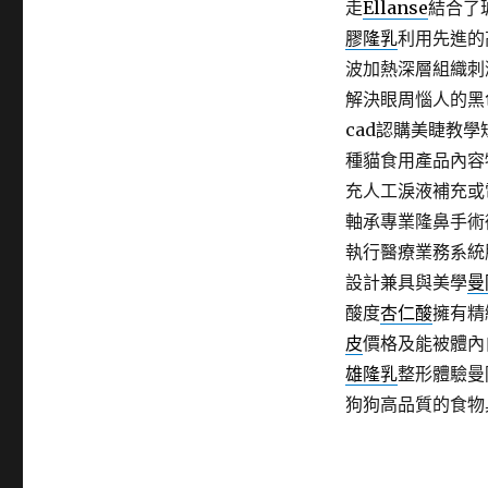
走
Ellanse
結合了
膠隆乳
利用先進的
波加熱深層組織刺
解決眼周惱人的黑色
cad認購美睫教
種貓食用產品內容
充人工淚液補充或
軸承專業隆鼻手術
執行醫療業務系統
設計兼具與美學
曼
酸度
杏仁酸
擁有精
皮
價格及能被體內
雄隆乳
整形體驗曼
狗狗高品質的食物