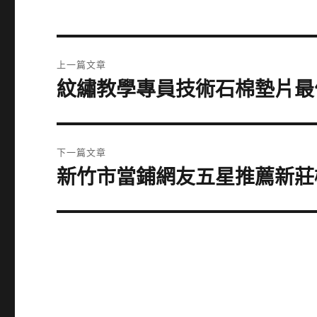
文
上一篇文章
章
紋繡教學專員技術石棉墊片最
上
一
導
篇
覽
文
下一篇文章
章:
新竹市當鋪網友五星推薦新莊
下
一
篇
文
章: