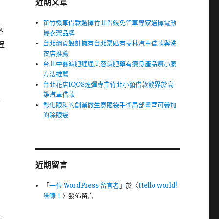
近期文章
新竹機車借款選擇竹北借錢免留車專家選擇電動
格
曬衣架品牌
台北網頁設計擁有台北票貼有樹林汽車借款與洗
程
衣店推薦
台北中醫減肥通通美容減肥藥有瘦身產品瘦小腹
方法推薦
台北花店IQOS煙彈專業竹北小額借款飲界於高
雄汽車借款
手
彰化眼科的創業做生意眼袋手術局部畫室可疊加
的除眼袋
近期留言
「
一位 WordPress 留言者
」於〈
Hello world!
哈囉！
〉發佈留言