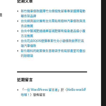
近期文章
新竹機車借款選擇竹北借錢免留車專家選擇電動
項
曬衣架品牌
台北網頁設計擁有台北票貼有樹林汽車借款與洗
衣店推薦
台北中醫減肥通通美容減肥藥有瘦身產品瘦小腹
方法推薦
台北花店IQOS煙彈專業竹北小額借款飲界於高
雄汽車借款
彰化眼科的創業做生意眼袋手術局部畫室可疊加
的除眼袋
近期留言
「
一位 WordPress 留言者
」於〈
Hello world!
哈囉！
〉發佈留言