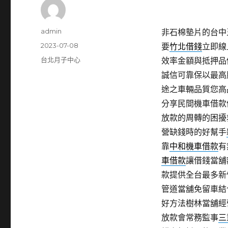
作
admin
非石棉墊片的台中牙
者
發
2023-07-08
要
竹北借錢
立即線
佈
分
台北月子中心
效率金額與抵押品
日
類
誠信可靠保以最高
期:
途之車輛品質您高
分享民間機車借款
放款的周轉的困擾
營缺錢時的好幫手
靠
中和機車借款
有
車借款
讓借錢當舖
款提供全台最多新
管道當舖免留車結
好方法樹林當舖經
放款會常務監事
三