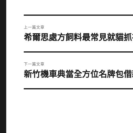
文
上一篇文章
章
希爾思處方飼料最常見就貓抓
上
一
導
篇
覽
文
下一篇文章
章:
新竹機車典當全方位名牌包借
下
一
篇
文
章: