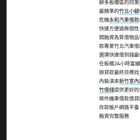
耕多板橋區的同業
最精準的
竹北小額
危機
永和汽車借款
快速方便過無個性
間融資為質借物品
款專業竹北汽車借
選擇快速借到錢最
在板橋24小時當
辦貸款最終目標找
內裝潢來
新竹室內
竹借錢
提供更好的
條件機車借款借貸
存款帳戶網路平臺
融資完整服務