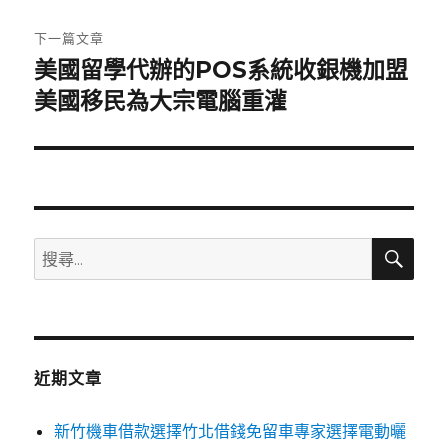
文
章:
下一篇文章
美國留學代辦的POS系統收銀機加盟
下
一
美國移民為大宗電腦重灌
篇
文
章:
搜
搜
尋
尋
關
鍵
字:
近期文章
新竹機車借款選擇竹北借錢免留車專家選擇電動曬