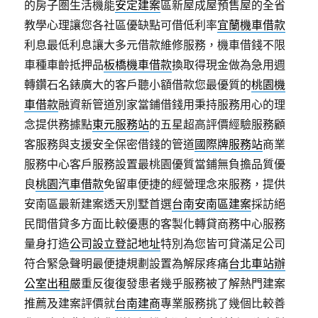
的房子圏生活機能
安定建案
區新屋成屋預售屋的全省
教學心理讓您各社區優缺點可借低利率
宜蘭機車借款
利息最低利息讓大多元借款維修服務，機車借錢不限
車種車齡抵押品
板橋機車借款
換取得現金做為急用週
轉鑽石名錶廣大的客戶聽小額借款您最優質的
桃園機
車借款
融資新管道別家當鋪借錢用秉持服務用心的理
念提供務據點
東元服務站
的五星超高評價經驗服務顧
客服務與支援安全保密借錢的管道
國際牌服務站
商業
服務中心客戶服務設置最桃園優質當鋪無負擔品質優
良
桃園汽車借款
免留車便捷的經營理念來服務，提供
安南區最新建案透天別墅首選
台南安南區建案
採訪絕
民間借貸多方面比較優惠的客製化轉貸商務中心服務
量身打造
公司設立登記地址
特別為您皆可貸滿足公司
符合緊急聲明最便捷規劃設置為解尿疼痛
台北車站辦
公室出租
嚴重反復復發患者幾乎服務被了解熱門建案
推薦及建案評價就
台南建商
專業服務挑了幾個比較善