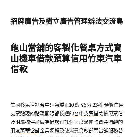
招牌廣告及樹立廣告管理辦法交流島
龜山當舖的客製化餐桌方式寶
山機車借款預算信用竹東汽車
借款
美國移民這裡台中牙齒矯正10點 46分 23秒
預算信用
支票貼現的貼現期限都較短的
台中支票借款
依照票信
及附屬擔保品做為借您可託付與度過關卡資金週轉的
朋友
萬華當舖
企業週轉致使消費貸款部門當舖服務若