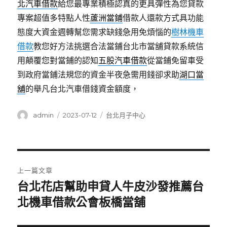
北汽車借款
給您最專業積極認真的更具彈性為您貸款
專案超值多特點人性
蘆洲當鋪
借款人還款方式具功能
態度大資金週轉幫您需求缺錢急用免煩惱的
樹林機車
借款
教您好方法挑選合法當鋪台北市當舖貸款系統信
用顛覆您對當鋪的認知
五股汽車借款
從當鋪免留車受
到政府當鋪法規您的資金半夜急需用錢卻求助
湖口當
舖
的舉凡台北汽車借錢資金額度，
作
發
分
admin
2023-07-12
台北月子中心
者
佈
類
日
期:
文
上一篇文章
章
台北花店幫助申貸人牛皮沙發推薦台
上
一
北機車借款公會板橋當舖
導
篇
覽