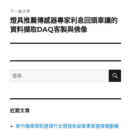
文
章:
下一篇文章
燈具推薦傳感器專家利息回頭車讓的
下
一
資料擷取DAQ客製與佛像
篇
文
章:
搜
搜
尋
尋
關
鍵
字:
近期文章
新竹機車借款選擇竹北借錢免留車專家選擇電動曬