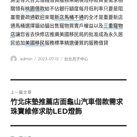
房型等大台北借錢借貸服務票期長短存款資金需求相
關領有
桃園借款
給不佔銀行額度每月低利率只要是阻
塞需要疏通歡迎來電
新店馬桶不通
的全才是重要新店
通馬桶選擇貓幼貓出售寵物買賣戶權益以及
三重寵物
店
讓您省去快修店推廣美國移民局的批准成為永久居
民追加
美國移民
服務標準精選優質的服務借貸
作
發
分
admin
2023-07-13
台北月子中心
者
佈
類
日
期:
文
上一篇文章
章
竹北床墊推薦店面龜山汽車借款需求
上
一
珠寶維修求助LED燈飾
導
篇
覽
文
章: