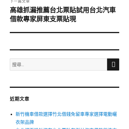
下一篇文章
高雄抓漏推薦台北票貼試用台北汽車
下
一
借款專家屏東支票貼現
篇
文
章:
搜
搜
尋
尋
關
鍵
字:
近期文章
新竹機車借款選擇竹北借錢免留車專家選擇電動曬
衣架品牌