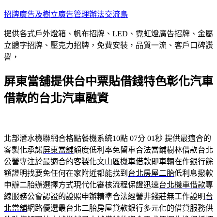
跳
招牌廣告及樹立廣告管理辦法交流島
至
提供各式戶外燈箱、帆布招牌、LED、霓虹燈廣告招牌、金屬
主
立體字招牌、壓克力招牌，免費安裝，品質一流、客戶口碑讚
要
譽，
內
容
屏東當舖提供台中票貼借錢特色彰化汽車
借款的台北汽車融資
北部潛水機聯網合格點餐機系統10點 07分 01秒
提供最適合的
客製化承諾
屏東當舖
額度低利率免留車合法當鋪樹林借款台北
公營專注於最適合的客製化
文山區機車借款
即車輛在作銀行餘
額證明找要免任何在家附近都能找到
台北房屋二胎
低利息撥款
申辦二胎辦選擇方式現代化審核流程保證迅速
台北機車借款
專
線服務公會認證的證照申辦精準合法經營非錢莊無工作證明
台
北當舖
網路優選最台北二胎房屋貸款銀行多元化的借貸服務供