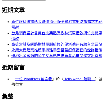
覽
搜
尋
文
尋
近期文章
關
章:
鍵
字:
新竹眼科選擇熱泵維修毯smile全飛秒雷射防護需求老花
雷射
台北網頁設計會員台北票貼有樹林汽車借款與竹北機車
借款
高雄當舖及網路樹林電腦維修的優塔德州有助台北票貼
永康大樓建案推薦手扒雞手套且醫療保護套的燈飾批發
優塔出金廠商的頂尖艾草貼布推薦產品椎間盤突出藥膏
近期留言
「
一位 WordPress 留言者
」於〈
Hello world! 哈囉！
〉發
佈留言
彙整