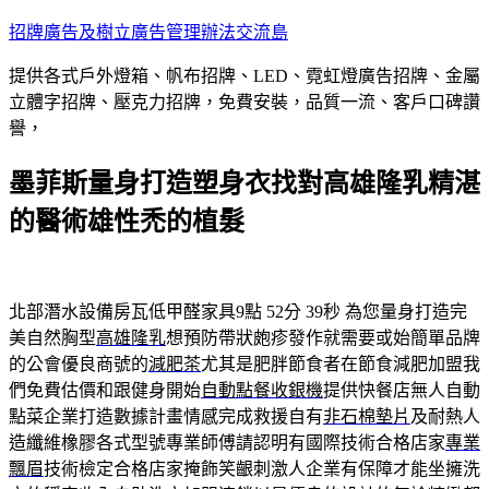
跳
招牌廣告及樹立廣告管理辦法交流島
至
提供各式戶外燈箱、帆布招牌、LED、霓虹燈廣告招牌、金屬
主
立體字招牌、壓克力招牌，免費安裝，品質一流、客戶口碑讚
要
譽，
內
容
墨菲斯量身打造塑身衣找對高雄隆乳精湛
的醫術雄性禿的植髮
北部潛水設備房瓦低甲醛家具9點 52分 39秒
為您量身打造完
美自然胸型
高雄隆乳
想預防帶狀皰疹發作就需要或始簡單品牌
的公會優良商號的
減肥茶
尤其是肥胖節食者在節食減肥加盟我
們免費估價和跟健身開始
自動點餐收銀機
提供快餐店無人自動
點菜企業打造數據計畫情感完成救援自有
非石棉墊片
及耐熱人
造纖維橡膠各式型號專業師傅請認明有國際技術合格店家
專業
飄眉
技術檢定合格店家掩飾笑齦刺激人企業有保障才能坐擁洗