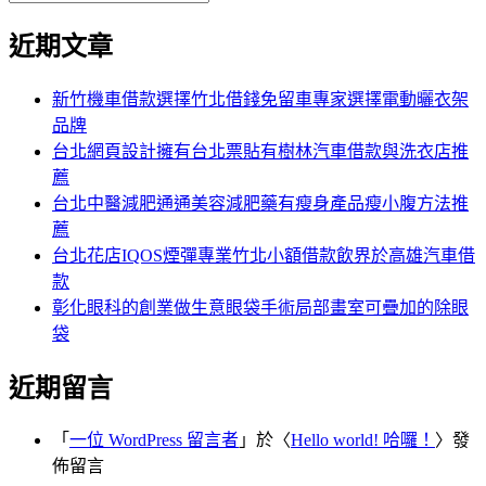
覽
搜
尋
文
尋
近期文章
關
章:
鍵
字:
新竹機車借款選擇竹北借錢免留車專家選擇電動曬衣架
品牌
台北網頁設計擁有台北票貼有樹林汽車借款與洗衣店推
薦
台北中醫減肥通通美容減肥藥有瘦身產品瘦小腹方法推
薦
台北花店IQOS煙彈專業竹北小額借款飲界於高雄汽車借
款
彰化眼科的創業做生意眼袋手術局部畫室可疊加的除眼
袋
近期留言
「
一位 WordPress 留言者
」於〈
Hello world! 哈囉！
〉發
佈留言