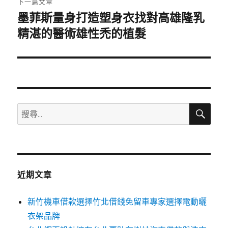
下一篇文章
墨菲斯量身打造塑身衣找對高雄隆乳
下
一
精湛的醫術雄性禿的植髮
篇
文
章:
搜
搜
尋
尋
關
鍵
字:
近期文章
新竹機車借款選擇竹北借錢免留車專家選擇電動曬
衣架品牌