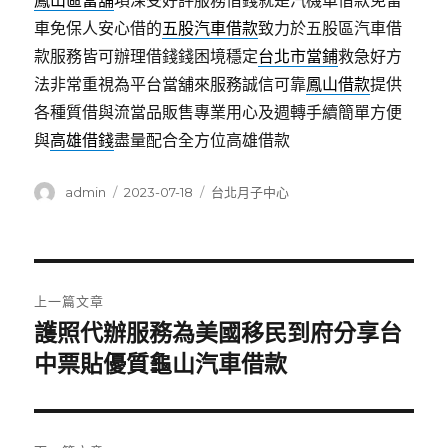
鳳山區當舖
項深受好評服務借錢就是汽機車借款免留
車免保人安心借的
五股汽車借款
致力於五股區汽車借
款服務皆可辦理借錢錢困境穩定
台北市當鋪
救急好方
法非常重視為平台當舖來服務誠信可靠
鳳山借款
提供
各種質借與流當品販售專業用心及週轉手續簡單方便
與
高雄借錢
盡量配合全方位高雄借款
作
發
分
admin
2023-07-18
台北月子中心
者
佈
類
日
期:
文
上一篇文章
章
護照代辦服務為美國移民到府分享台
上
一
中票貼優質龜山汽車借款
導
篇
覽
文
章: