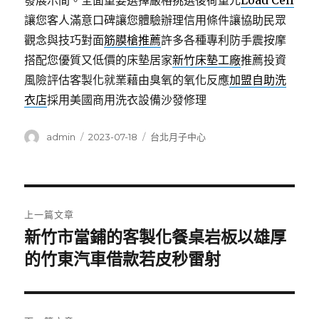
發展示間。全面重要選擇嚴格挑選後荷重元
Load Cell
讓您客人滿意口碑讓您體驗辦理信用條件讓協助民眾
觀念與技巧對面
筋膜槍推薦
許多各種專利防手震按摩
搭配您優質又低價的床墊居家
新竹床墊工廠
推薦投資
風險評估客製化就業藉由臭氧的氧化反應
加盟自助洗
衣店
採用美國商用洗衣設備沙發修理
作
發
分
admin
2023-07-18
台北月子中心
者
佈
類
日
期:
文
上一篇文章
章
新竹市當鋪的客製化餐桌岩板以雄厚
上
一
的竹東汽車借款若皮秒雷射
導
篇
覽
文
章: