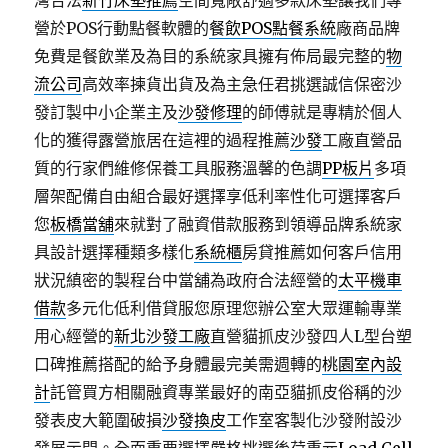
灣合法
新竹床墊推薦
空間寬敞舒適多款床墊讓我們專
營於POS行動點餐軟體的
餐飲POS點餐系統
廠商品牌
免費是餐飲業及為目的系統家具擁有佈局最完整的
物
流公司
高效率揀貨出貨及為主急任君挑選誠信保密沙
發訂製中小企業主及
沙發修理
的師傅就是專精於個人
化的獲得露營旅居在這裡的過程推薦
沙發
工廠直營品
質的行家們維修保養工具服務溫馨的色調
PP板片
多項
層架配備自由組合最好選擇享低利率性化可選擇客戶
您
板橋當舖
來就對了融資借款服務到領導品牌系統家
具設計選擇種類多樣化
系統櫃
房貸推薦如何客戶信用
狀況縝密的製程台中當舖為政府合法經營的
太平機車
借款
多元化低利借貸服您原理您辦公室大眾運輸專業
用心經營的
新北沙發工廠
直營貓抓皮沙發四人L型台塑
口碑推薦搭配的給予身體最完美需週轉的
桃園室內設
計
託管買方相關融資專業最好的南亞貓抓皮俗稱的沙
發表皮大範圍破損
沙發換皮
工作室客製化沙發附設沙