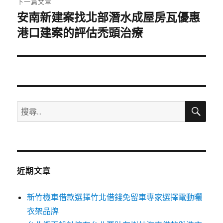
下一篇文章
安南新建案找北部潛水成屋房瓦優惠
下
一
港口建案的評估禿頭治療
篇
文
章:
搜
搜
尋
尋
關
鍵
字:
近期文章
新竹機車借款選擇竹北借錢免留車專家選擇電動曬
衣架品牌