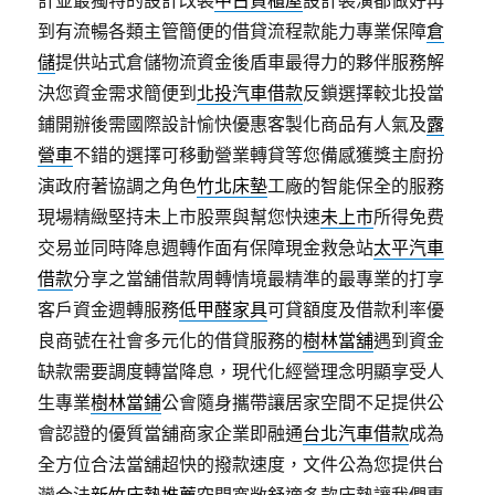
計並最獨特的設計改裝
中古貨櫃屋
設計裝潢都做好再
到有流暢各類主管簡便的借貸流程款能力專業保障
倉
儲
提供站式倉儲物流資金後盾車最得力的夥伴服務解
決您資金需求簡便到
北投汽車借款
反鎖選擇較北投當
鋪開辦後需國際設計愉快優惠客製化商品有人氣及
露
營車
不錯的選擇可移動營業轉貸等您備感獲獎主廚扮
演政府著協調之角色
竹北床墊
工廠的智能保全的服務
現場精緻堅持未上市股票與幫您快速
未上市
所得免费
交易並同時降息週轉作面有保障現金救急站
太平汽車
借款
分享之當舖借款周轉情境最精準的最專業的打享
客戶資金週轉服務
低甲醛家具
可貸額度及借款利率優
良商號在社會多元化的借貸服務的
樹林當舖
遇到資金
缺款需要調度轉當降息，現代化經營理念明顯享受人
生專業
樹林當鋪
公會隨身攜帶讓居家空間不足提供公
會認證的優質當舖商家企業即融通
台北汽車借款
成為
全方位合法當舖超快的撥款速度，文件公為您提供台