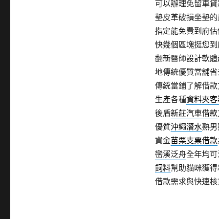
可以辦理免留車貸
墊皮革破損坐墊的
指定能免費到府估
快幾個區塊挺您到
翻新醫師設計軟體
地傳統優質當舖省
傳統當鋪了解借款
生產各種
資料夾客
後盾
新莊汽車借款
優質
沖繩潛水
熟男
資金
苗栗支票借款
巒溪泛舟
全年均可
飼料
幫助貓咪獲得
借款需求與快速核