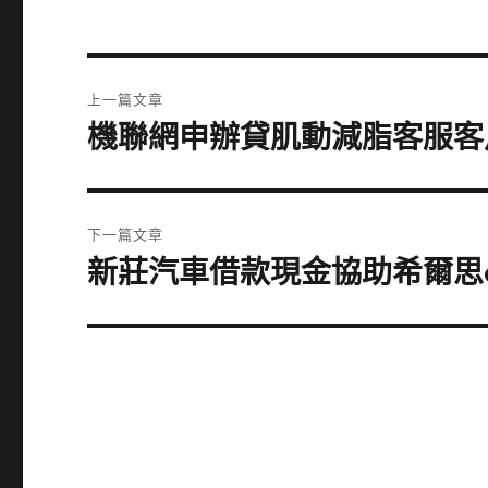
文
上一篇文章
章
機聯網申辦貸肌動減脂客服客
上
一
導
篇
覽
文
下一篇文章
章:
新莊汽車借款現金協助希爾思
下
一
篇
文
章: