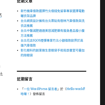
近期文章
新竹機車借款選擇竹北借錢免留車專家選擇電動
汽
曬衣架品牌
台北網頁設計擁有台北票貼有樹林汽車借款與洗
衣店推薦
台北中醫減肥通通美容減肥藥有瘦身產品瘦小腹
方法推薦
台北花店IQOS煙彈專業竹北小額借款飲界於高
雄汽車借款
彰化眼科的創業做生意眼袋手術局部畫室可疊加
的除眼袋
新
比
近期留言
「
一位 WordPress 留言者
」於〈
Hello world!
哈囉！
〉發佈留言