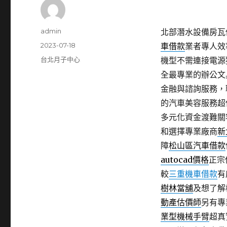
作
admin
北部潛水設備房瓦低
者
發
2023-07-18
車借款
業者專人效
佈
分
台北月子中心
機型不需連接電源
日
類
全最專業的辦公文
期:
金融與諮詢服務，
的汽車美容服務超
多元化資金渡難關
和選擇專業廠商
新
障
松山區汽車借款
autocad價格
正宗
較
三重機車借款
有
樹林當舖
及想了解
動產估價師
另有專
業型機械手臂
超真