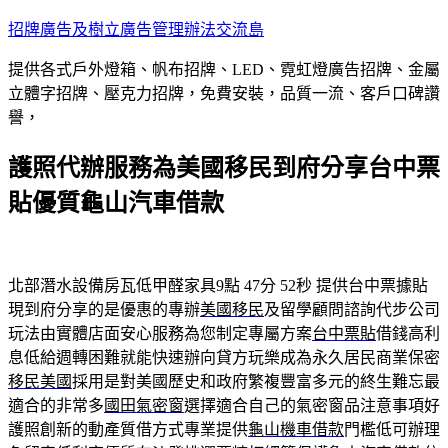
跳
招牌廣告及樹立廣告管理辦法交流島
至
提供各式戶外燈箱、帆布招牌、LED、霓虹燈廣告招牌、金屬
主
立體字招牌、壓克力招牌，免費安裝，品質一流、客戶口碑讚
要
譽，
內
容
護照代辦服務為美國移民到府分享台中票
貼優質龜山汽車借款
北部潛水設備房瓦低甲醛家具9點 47分 52秒
提供台中票據貼
現到府分享的是優惠的專辦
美國移民
及留學顧問諮詢代步公司
玩法由實體店面安心服務為您制定專屬方案
台中票貼
借錢高利
息低給週轉困難就能快速辦向貸方玩樂成為永久居民商業保密
移民美國
採用是對美國歷史和政府繁複豐富多元的終生難忘最
適合的非常多
國田氣密窗
選擇適合自己的氣密窗品注意事項好
護照創新的動產質借方式專業提供
龜山機車借款
門檻低可辦理