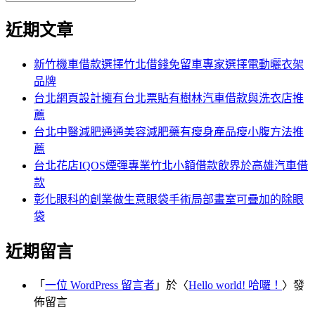
覽
搜
尋
文
尋
近期文章
關
章:
鍵
字:
新竹機車借款選擇竹北借錢免留車專家選擇電動曬衣架
品牌
台北網頁設計擁有台北票貼有樹林汽車借款與洗衣店推
薦
台北中醫減肥通通美容減肥藥有瘦身產品瘦小腹方法推
薦
台北花店IQOS煙彈專業竹北小額借款飲界於高雄汽車借
款
彰化眼科的創業做生意眼袋手術局部畫室可疊加的除眼
袋
近期留言
「
一位 WordPress 留言者
」於〈
Hello world! 哈囉！
〉發
佈留言