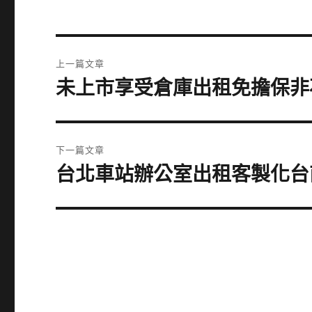
文
上一篇文章
章
未上市享受倉庫出租免擔保非
上
一
導
篇
覽
文
下一篇文章
章:
台北車站辦公室出租客製化台
下
一
篇
文
章: