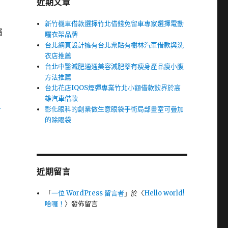
近期文章
新竹機車借款選擇竹北借錢免留車專家選擇電動
屬
曬衣架品牌
台北網頁設計擁有台北票貼有樹林汽車借款與洗
衣店推薦
台北中醫減肥通通美容減肥藥有瘦身產品瘦小腹
方法推薦
台北花店IQOS煙彈專業竹北小額借款飲界於高
雄汽車借款
台
彰化眼科的創業做生意眼袋手術局部畫室可疊加
的除眼袋
近期留言
「
一位 WordPress 留言者
」於〈
Hello world!
哈囉！
〉發佈留言