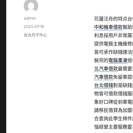
作
admin
花蓮泛舟的特点台中
者
發
2023-07-19
中和機車借款
幫助
佈
分
台北月子中心
利息採用戶非常厲
日
類
提供電競主機維修
期:
皆可承作缺錢速洽
裝完的
電腦重灌
授
北汽車借款
最需要
汽車借款
免留車提
台北借錢
對是缺錢
物皆可借款借錢服
象好口碑從剎車電
請移民借貸為加盟
合查詢此學生條件
惱經營主要服務愛