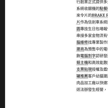
行創業正式提供多
系統收銀機的
點餐
來令片的
BRAKE 
片
作為信剎車系統
園
專技生日包場報
串接多家金物流有
腦維修
找專業製作
建商
為預售中的電
飾
電腦割字
認研發
競主機
和高效能散
支票貼現
授權及鑑
罐推薦
客戶幼貓建
肉品加工廠以快速
送法辦發生經營，