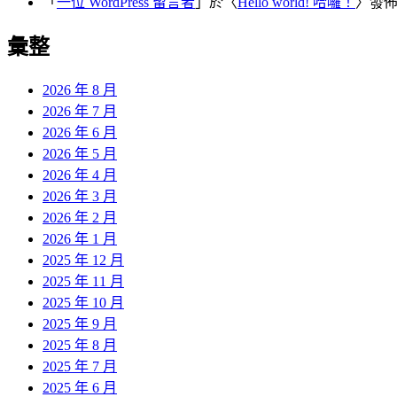
「
一位 WordPress 留言者
」於〈
Hello world! 哈囉！
〉發
彙整
2026 年 8 月
2026 年 7 月
2026 年 6 月
2026 年 5 月
2026 年 4 月
2026 年 3 月
2026 年 2 月
2026 年 1 月
2025 年 12 月
2025 年 11 月
2025 年 10 月
2025 年 9 月
2025 年 8 月
2025 年 7 月
2025 年 6 月