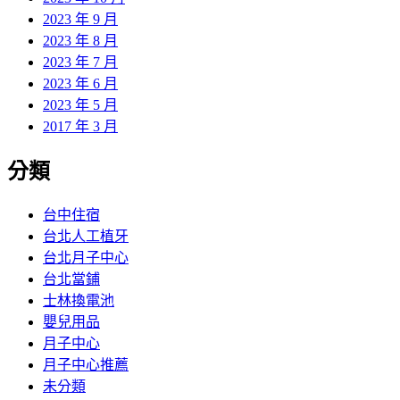
2023 年 9 月
2023 年 8 月
2023 年 7 月
2023 年 6 月
2023 年 5 月
2017 年 3 月
分類
台中住宿
台北人工植牙
台北月子中心
台北當鋪
士林換電池
嬰兒用品
月子中心
月子中心推薦
未分類