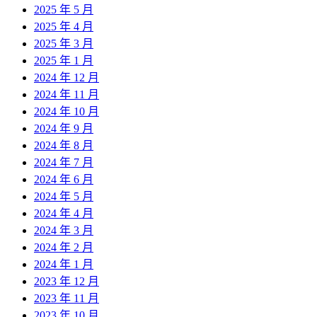
2025 年 5 月
2025 年 4 月
2025 年 3 月
2025 年 1 月
2024 年 12 月
2024 年 11 月
2024 年 10 月
2024 年 9 月
2024 年 8 月
2024 年 7 月
2024 年 6 月
2024 年 5 月
2024 年 4 月
2024 年 3 月
2024 年 2 月
2024 年 1 月
2023 年 12 月
2023 年 11 月
2023 年 10 月