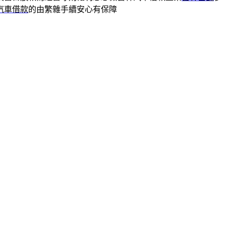
汽車借款
的由繁雜手續安心有保障