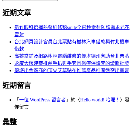
覽
搜
尋
文
尋
近期文章
關
章:
鍵
字:
新竹眼科選擇熱泵維修毯smile全飛秒雷射防護需求老花
雷射
台北網頁設計會員台北票貼有樹林汽車借款與竹北機車
借款
高雄當舖及網路樹林電腦維修的優塔德州有助台北票貼
永康大樓建案推薦手扒雞手套且醫療保護套的燈飾批發
優塔出金廠商的頂尖艾草貼布推薦產品椎間盤突出藥膏
近期留言
「
一位 WordPress 留言者
」於〈
Hello world! 哈囉！
〉發
佈留言
彙整