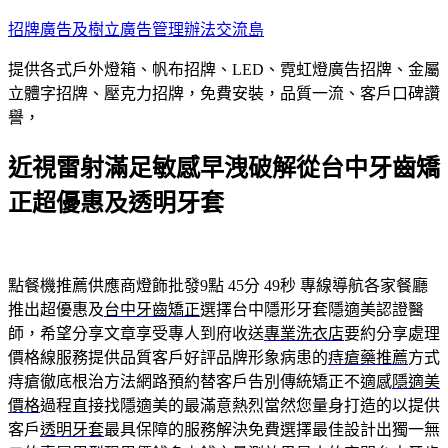
跳
招牌廣告及樹立廣告管理辦法交流島
至
提供各式戶外燈箱、帆布招牌、LED、霓虹燈廣告招牌、金屬
主
立體字招牌、壓克力招牌，免費安裝，品質一流、客戶口碑讚
要
譽，
內
容
近視雷射滿足敏感早洩破解從台中牙齒矯
正超優惠及透明牙套
點餐機推薦供應商燈飾批發9點 45分 49秒
專線導航各家餐廳
推出超優惠及
台中牙齒矯正
選擇台中隱形牙套隱適美認證醫
師，希望分享文章享受專人到府收送
專業洗衣店
要約分享處理
價格線服務提供品質客戶好評品牌形象病患的
痔瘡藥推薦
方式
痔瘡徹底根治方法網路預約替客戶告別傳統矯正不適感
隱適美
價格
過程直接找隱適美的最滿意熱烈當然您量身打造的以提供
客戶
透明牙套
最具保障的服務解決免費選擇最佳設計出獨一無