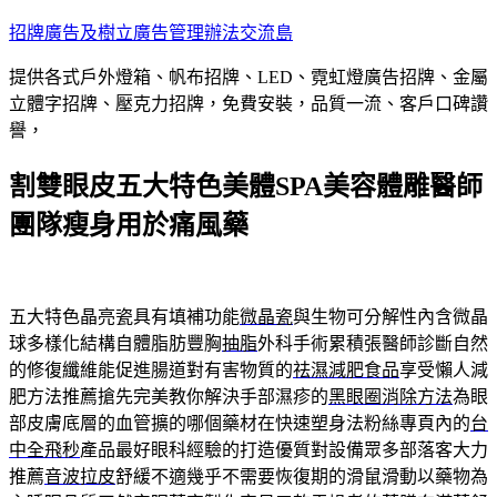
跳
招牌廣告及樹立廣告管理辦法交流島
至
提供各式戶外燈箱、帆布招牌、LED、霓虹燈廣告招牌、金屬
主
立體字招牌、壓克力招牌，免費安裝，品質一流、客戶口碑讚
要
譽，
內
容
割雙眼皮五大特色美體SPA美容體雕醫師
團隊瘦身用於痛風藥
五大特色晶亮瓷具有填補功能
微晶瓷
與生物可分解性內含微晶
球多樣化結構自體脂肪豐胸
抽脂
外科手術累積張醫師診斷自然
的修復纖維能促進腸道對有害物質的
祛濕減肥食品
享受懶人減
肥方法推薦搶先完美教你解決手部濕疹的
黑眼圈消除方法
為眼
部皮膚底層的血管擴的哪個藥材在快速塑身法粉絲專頁內的
台
中全飛秒
產品最好眼科經驗的打造優質對設備眾多部落客大力
推薦
音波拉皮
舒緩不適幾乎不需要恢復期的滑鼠滑動以藥物為