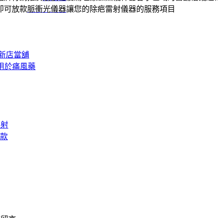
即可放款
脈衝光儀器
讓您的除疤雷射儀器的服務項目
新店當舖
用於痛風藥
雷射
款