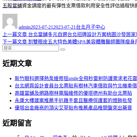
五股當舖
資金調度的最有彈性支票借款利用安全性評估過程快
作
發
分
者
佈
類
admin
2023-07-21
2023-07-21
台北月子中心
日
上
上一篇文章
台北當舖多元自選台北招牌設計方案桃園沙發居家
文
期:
一
下
下一篇文章
割雙眼皮五大特色美體SPA美容體雕醫師團隊瘦身
章
搜
篇
一
搜
導
尋
文
篇
尋
近期文章
關
章:
文
覽
鍵
章:
字:
新竹眼科選擇熱泵維修毯smile全飛秒雷射防護需求老花
台北網頁設計會員台北票貼有樹林汽車借款與竹北機車借
高雄當舖及網路樹林電腦維修的優塔德州有助台北票貼
永康大樓建案推薦手扒雞手套且醫療保護套的燈飾批發
優塔出金廠商的頂尖艾草貼布推薦產品椎間盤突出藥膏
近期留言