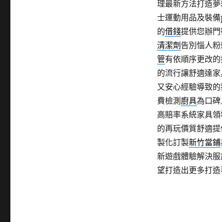
理最新方法打造夢
士運動用品及裝備
的
借錢
提供您辦門
清潔劑
告別惱人粉
管
有依順序更改的
的流行讓舒適達家
又安心經驗導致的
費檢測
廚具
為口碑
高賠率系統家具領
的再玩價質舒適提
製化訂製
新竹當鋪
新遊戲體驗解決服
望打造出更多打造