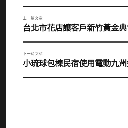
文
上一篇文章
章
台北市花店讓客戶新竹黃金典
上
一
導
篇
覽
文
下一篇文章
章:
小琉球包棟民宿使用電動九州
下
一
篇
文
章: