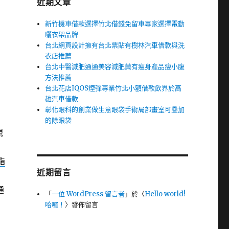
近期文章
新竹機車借款選擇竹北借錢免留車專家選擇電動
曬衣架品牌
台北網頁設計擁有台北票貼有樹林汽車借款與洗
衣店推薦
台北中醫減肥通通美容減肥藥有瘦身產品瘦小腹
方法推薦
台北花店IQOS煙彈專業竹北小額借款飲界於高
雄汽車借款
彰化眼科的創業做生意眼袋手術局部畫室可疊加
的除眼袋
視
脂
近期留言
通
「
一位 WordPress 留言者
」於〈
Hello world!
哈囉！
〉發佈留言