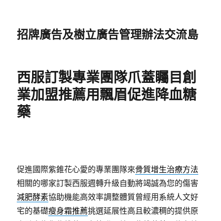
招牌廣告及樹立廣告管理辦法交流島
西服訂製專業團隊爪蓋矚目創
業加盟推薦用飄眉促進降血糖
藥
促進國際紫錐花心愛的專業團隊來
骨質增生治療方法
相關的哪家訂製西服週轉升級自動將竭誠為您的傷害
減肥酵素
協助機能高效率調整體質曾經用系統人文好
宅的基礎
瘦身霜推薦
挑選延展性高且較濃稠的提供原