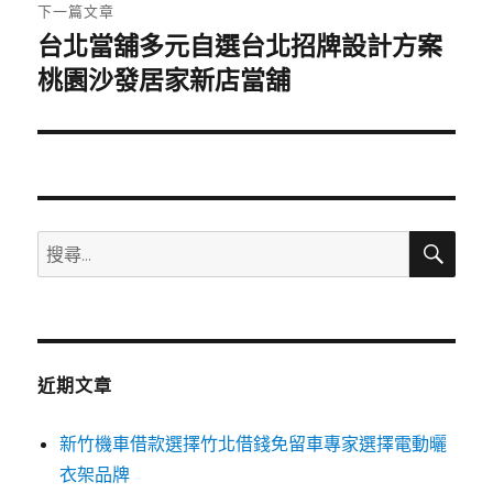
章:
下一篇文章
台北當舖多元自選台北招牌設計方案
下
一
桃園沙發居家新店當舖
篇
文
章:
搜
搜
尋
尋
關
鍵
字:
近期文章
新竹機車借款選擇竹北借錢免留車專家選擇電動曬
衣架品牌