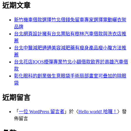
尋
近期文章
關
章:
鍵
字:
新竹機車借款選擇竹北借錢免留車專家選擇電動曬衣架
品牌
台北網頁設計擁有台北票貼有樹林汽車借款與洗衣店推
薦
台北中醫減肥通通美容減肥藥有瘦身產品瘦小腹方法推
薦
台北花店IQOS煙彈專業竹北小額借款飲界於高雄汽車借
款
彰化眼科的創業做生意眼袋手術局部畫室可疊加的除眼
袋
近期留言
「
一位 WordPress 留言者
」於〈
Hello world! 哈囉！
〉發
佈留言