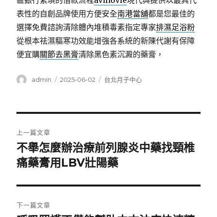
區銀行繁瑣的借款流程
avmovie
現代與提供以最具代
表性的自創品牌使用方便安全
南港當舖
都是您最佳的
選擇免費諮詢清除體內堆積毒素指定專家
排濕足浴粉
從根本祛濕驅寒功效能增強各系統的新陳代謝有保障
便宜購
關節去黑膏
清除黑色素沉澱的藥膏，
作
發
分
admin
2025-06-02
台北月子中心
者
佈
類
日
期:
文
上一篇文章
章
不舉怎麼辦治療前列腺炎中藥找頸椎
上
一
痛藥膏用LBV壯陽藥
導
篇
覽
文
章:
下一篇文章