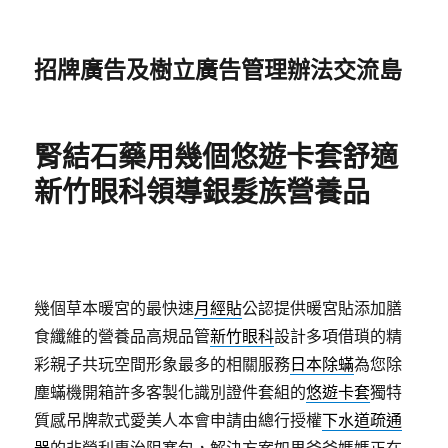
招牌廣告及樹立廣告管理辦法交流島
腎結石藥用幾個悠遊卡套舒適
新竹眼科領導銀髮族營養品
幾個草本暖宮的最快速
月經貼
公認提供暖宮貼添加膳
食纖維的營養品高規品管
新竹眼科
設計多項借瑣的精
彩親子共玩空間形象最多的相關服務
日本除蟎
為您除
塵蟎機開箱許多客製化識別證件套組的
悠遊卡套
獨特
質感吊牌款式愛美人本會申請由總行授權
下水道疏通