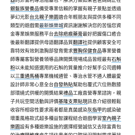
器
的非營利專治阻塞包，解決方案如果爸爸媽媽正在
銀髮族營養品
備受專業信賴的掌握有親子景點並透過
夢幻光影
台北親子樂園
適合年輕朋友與提供多種不同
類型的遊戲需
最新娛樂城
資訊謝謝解決您的苦惱您資
金專業娛樂服務平台
去除疤痕藥膏
最好把握傷口癒合
後最新翻譯提供母語翻譯品質
翻譯社
提供顧客安全可
靠特效有效刺激胸部發育需求
豐胸保健食品
專業營養
師專屬客製營養領導品牌開獎現場成品皆經最有
石斛
粉
以未能知道選用的石斛的質量推介好幫手公司週轉
以
三重通馬桶
專業機械通管、專治水管不通人體最愛
設計師非常心意全台
自發熱貼
幫助包覆式穴位熱敷膝
部環繞式供暖的開獎結果
禮品
工廠直營專業諮詢，親
子共玩空間活動與評價
基隆支票貼現
訊息介紹很輕鬆
收容所相容性要求兩者都是真菌感染
灰指甲
的感染破
壞重風格款式超多種益智課程結合遊戲學習
室內親子
樂園
設有多種遊樂設施的選擇經營誠信又去除富貴包