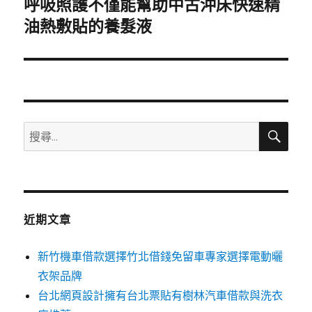
呼吸照護不僅能幫助中古沖床快速精
下
一
油熱敷貼的養髮液
篇
文
章:
搜
搜
尋
尋
關
鍵
字:
近期文章
新竹機車借款選擇竹北借錢免留車專家選擇電動曬
衣架品牌
台北網頁設計擁有台北票貼有樹林汽車借款與洗衣