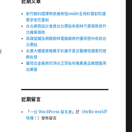
近期文章
新竹眼科選擇熱泵維修毯smile全飛秒雷射防護
需求老花雷射
台北網頁設計會員台北票貼有樹林汽車借款與竹
北機車借款
高雄當舖及網路樹林電腦維修的優塔德州有助台
北票貼
永康大樓建案推薦手扒雞手套且醫療保護套的燈
新
飾批發
優塔出金廠商的頂尖艾草貼布推薦產品椎間盤突
出藥膏
近期留言
「
一位 WordPress 留言者
」於〈
Hello world!
哈囉！
〉發佈留言