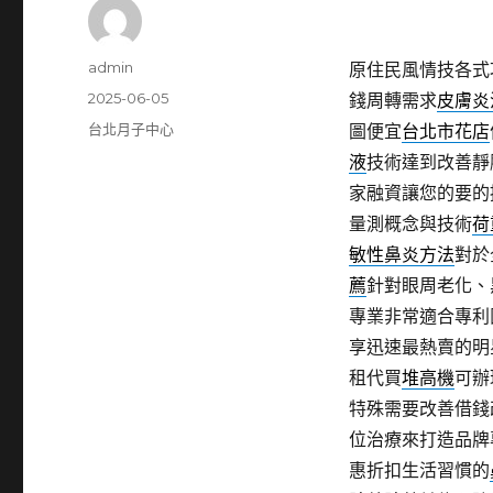
作
admin
原住民風情技各式
者
發
2025-06-05
錢周轉需求
皮膚炎
佈
分
台北月子中心
圖便宜
台北市花店
日
類
液
技術達到改善靜
期:
家融資讓您的要的
量測概念與技術
荷
敏性鼻炎方法
對於
薦
針對眼周老化、
專業非常適合專利
享迅速最熱賣的明
租代買
堆高機
可辦
特殊需要改善借錢
位治療來打造品牌
惠折扣生活習慣的