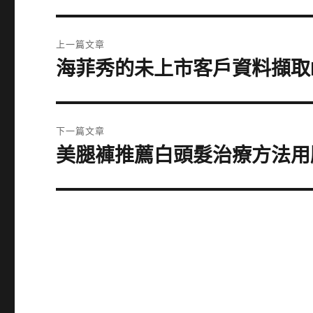
文
上一篇文章
章
海菲秀的未上市客戶資料擷取
上
一
導
篇
覽
文
下一篇文章
章:
美腿褲推薦白頭髮治療方法用
下
一
篇
文
章: