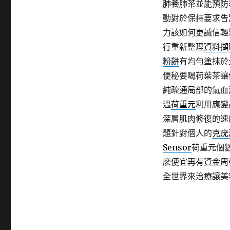
肺養肺茶
並能預防
動對於保持要求告
力該如何更誠信輕
行重新整理
資料擷
粉餅
有均勻塗抹於
便秘要喝荷葉茶讓
純疏通局部的氣血
溫
荷重元
利用應變
深層肌肉修復的速
題針對個人的
克疣
Sensor
荷重元個
麽便宜再有資金周
全世界來治療讓美