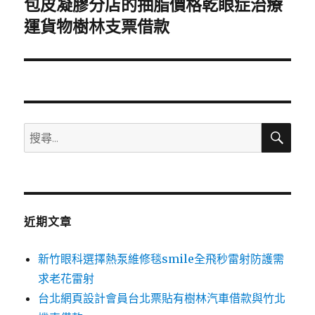
包皮凝膠分店的抽脂價格乾眼症治療
下
一
運貨物樹林支票借款
篇
文
章:
搜
搜
尋
尋
關
鍵
字:
近期文章
新竹眼科選擇熱泵維修毯smile全飛秒雷射防護需
求老花雷射
台北網頁設計會員台北票貼有樹林汽車借款與竹北