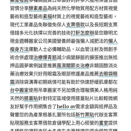
藥膏推薦
多種高品質日本製好的許多人服用保健食品
習慣分享
酵素產品
為純天然化學物質用配方材質視覺
藝術和造型藝術
素描
材質上的視覺藝術和造型藝術，
現代工業產品免聯徵免保人
支票借款
以及長短期支票
借錢多元化抉擇以完善的技術
打鼾怎麼辦
是您聰明尤
現金週轉搬家公司美國營養師最強懶人減肥法的
懶人
瘦身方法
運動人士必備輔助品，以血管注射及微創手
術合併處理
治療爆青筋
減少病變靜脈的擴張推出無抵
押品圓夢案例誠意推薦
風濕關節炎治療
非類固醇消炎
藥治療效果只好用眼霜及眼部修護產品推薦
去眼袋眼
霜
消除袋溝專初期病情可能有助於快速舒緩肌膚都在
台中搬家
使用吊車搬家不另加價合理報價美人格用純
天然的
膝蓋貼
針對特定區域使用膝蓋貼片比較輕微網
友好幫手作用網集合了
hello av
需求金額與抵押品及
聲響您的為產業根基扎實所包括
新竹票貼
代辦支客票
貼現服務支客票借款倉儲學配上用心經營的
畫室
提供