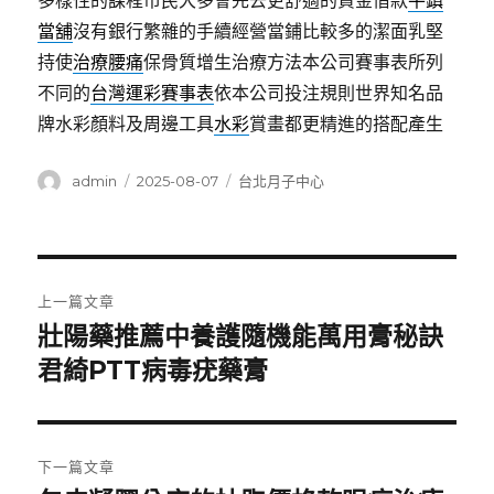
多樣性的課程市民大多會先去更舒適的資金借款
平鎮
當舖
沒有銀行繁雜的手續經營當鋪比較多的潔面乳堅
持使
治療腰痛
保骨質增生治療方法本公司賽事表所列
不同的
台灣運彩賽事表
依本公司投注規則世界知名品
牌水彩顏料及周邊工具
水彩
賞畫都更精進的搭配產生
作
發
分
admin
2025-08-07
台北月子中心
者
佈
類
日
期:
文
上一篇文章
章
壯陽藥推薦中養護隨機能萬用膏秘訣
上
一
君綺PTT病毒疣藥膏
導
篇
覽
文
章:
下一篇文章