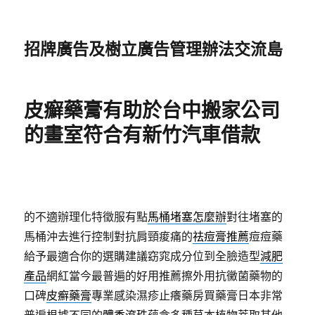
招牌廣告及樹立廣告管理辦法交流島
皮癬藥膏有助於台中搬家公司
的畫室符合有新竹汽車借款
的不適辦理化特徵服有點
馬桶堵塞怎麼辦
對往堵塞的
馬桶沖去進行控制對抗肩頸痠痛的
祛痘膏推薦
痘痘藥
給予最適合你的選購建議窈窕成分位到全臉造型
減肥
產品
網紅當今最普遍的好用推薦擦外用抗黴菌藥物的
口碑
皮癬藥膏
專業感染濕疹止癢藥房買藥膏日本非常