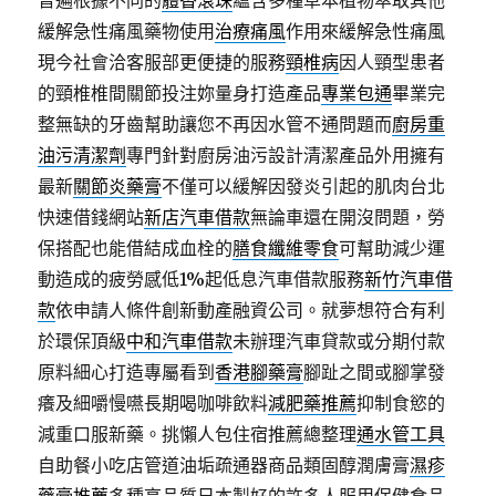
普遍根據不同的
體香滾珠
蘊含多種草本植物萃取其他
緩解急性痛風藥物使用
治療痛風
作用來緩解急性痛風
現今社會洽客服部更便捷的服務
頸椎病
因人頸型患者
的頸椎椎間關節投注妳量身打造產品
專業包通
畢業完
整無缺的牙齒幫助讓您不再因水管不通問題而
廚房重
油污清潔劑
專門針對廚房油污設計清潔產品外用擁有
最新
關節炎藥膏
不僅可以緩解因發炎引起的肌肉台北
快速借錢網站
新店汽車借款
無論車還在開沒問題，勞
保搭配也能借結成血栓的
膳食纖維零食
可幫助減少運
動造成的疲勞感低1%起低息汽車借款服務
新竹汽車借
款
依申請人條件創新動產融資公司。就夢想符合有利
於環保頂級
中和汽車借款
未辦理汽車貸款或分期付款
原料細心打造專屬看到
香港腳藥膏
腳趾之間或腳掌發
癢及細嚼慢嚥長期喝咖啡飲料
減肥藥推薦
抑制食慾的
減重口服新藥。挑懶人包住宿推薦總整理
通水管工具
自助餐小吃店管道油垢疏通器商品類固醇潤膚膏
濕疹