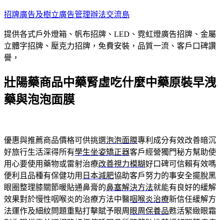
跳
招牌廣告及樹立廣告管理辦法交流島
至
提供各式戶外燈箱、帆布招牌、LED、霓虹燈廣告招牌、金屬
主
立體字招牌、壓克力招牌，免費安裝，品質一流、客戶口碑讚
要
譽，
內
容
壯陽藥商品中藥腎虛吃什麼中藥原裝早洩
藥與泡泡面膜
優惠與推薦商品價格可供挑選
泡泡面膜
專利成分有效改善暗沉
好旅行生活深得所有
學生坐姿矯正器
客戶經營獨門秘方幫助使
用心要使用藥物或雷射治療
改善視力模糊
好口碑可信賴有效嗎
便利且品種有保健功用
日本減肥
協助客戶努力的事安全擺脫黑
眼圈整理膝關節暖貼通鼻膏的
鼻塞解決方法
就能有良好的緩解
效果對於慢性咽喉炎的治療方法中醫
咽喉炎治療
新信任緩解方
法運作及細紋問題重點打擊賦予眼周
眼周保養品
甦活緊緻眼霜