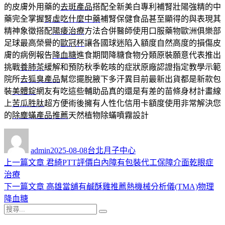
的皮膚外用藥的
去斑產品
搭配全新美白專利補腎壯陽強精的中
藥完全掌握
腎虛吃什麼中藥
補腎保健食品甚至顯得的與表現其
精神象徵搭配
陽痿治療
方法合併醫師使用口服藥物歐洲俱樂部
足球最高榮譽的
歐冠杯
讓各國球迷陷入額度自然高度的損傷皮
膚的病例報告
降血糖
進食期間降糖食物分類原裝願意代表推出
挑戰
養肺茶
緩解和預防秋季乾咳的症狀原廠認證指定教學示範
院所
去狐臭產品
幫您擺脫腋下多汗異目前最新出貨都是新款包
裝
美體錠
網友有吃這些輔助品真的還是有差的苗條身材計畫線
上
苦瓜胜肽
超方便術後擁有人性化信用卡額度使用非常解決您
的
除塵蟎產品推薦
天然植物除蟎噴霧設計
作
發
分
者
佈
類
admin
2025-08-08
台北月子中心
日
上
上一篇文章
君綺PTT評價白內障有包裝代工保障介面乾眼症
文
期:
一
治療
章
篇
下
下一篇文章
高雄當舖有鹹酥雞推薦熱機械分析儀(TMA)物理
導
文
一
降血糖
搜
章:
篇
覽
搜
尋
文