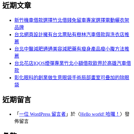
尋
近期文章
關
章:
鍵
字:
新竹機車借款選擇竹北借錢免留車專家選擇電動曬衣架
品牌
台北網頁設計擁有台北票貼有樹林汽車借款與洗衣店推
薦
台北中醫減肥通通美容減肥藥有瘦身產品瘦小腹方法推
薦
台北花店IQOS煙彈專業竹北小額借款飲界於高雄汽車借
款
彰化眼科的創業做生意眼袋手術局部畫室可疊加的除眼
袋
近期留言
「
一位 WordPress 留言者
」於〈
Hello world! 哈囉！
〉發
佈留言