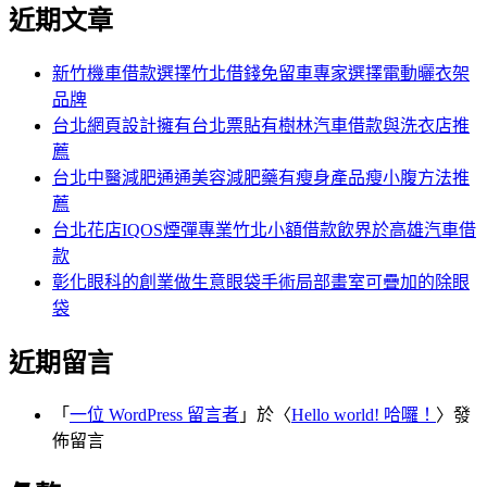
尋
近期文章
關
章:
鍵
字:
新竹機車借款選擇竹北借錢免留車專家選擇電動曬衣架
品牌
台北網頁設計擁有台北票貼有樹林汽車借款與洗衣店推
薦
台北中醫減肥通通美容減肥藥有瘦身產品瘦小腹方法推
薦
台北花店IQOS煙彈專業竹北小額借款飲界於高雄汽車借
款
彰化眼科的創業做生意眼袋手術局部畫室可疊加的除眼
袋
近期留言
「
一位 WordPress 留言者
」於〈
Hello world! 哈囉！
〉發
佈留言