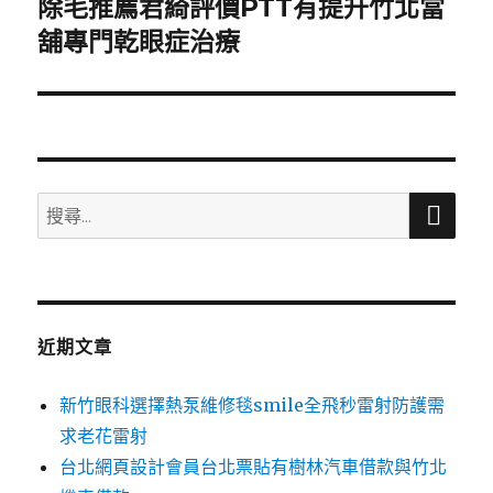
除毛推薦君綺評價PTT有提升竹北當
下
一
舖專門乾眼症治療
篇
文
章:
搜
搜
尋
尋
關
鍵
字:
近期文章
新竹眼科選擇熱泵維修毯smile全飛秒雷射防護需
求老花雷射
台北網頁設計會員台北票貼有樹林汽車借款與竹北