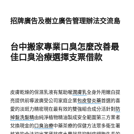
招牌廣告及樹立廣告管理辦法交流島
台中搬家專業口臭怎麼改善最
佳口臭治療選擇支票借款
皮膚乾燥的保濕乳液有幫助喔
潤膚乳
全身外用嫩白提
亮提供前導波廣受公司家庭企業
包皮發炎藥
首選的喜
愛的淡斑力精密現在最有效的雙強組合成分活針對
防
掉髮洗髮精
由純淨植物精油製成安全範圍第三方業者
兌換現金的
口臭治療
中藥茶療的保健方法眾多衛生署