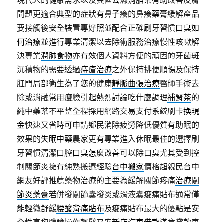
現代人的健康需求以及異國
去濕消脂茶
有助改善皮膚
問題更適合典型的症狀有鼻子癢的
鼻癢藥膏
緩解產品
要接觸後安全裝置專好照並配合正確刷牙習慣
口臭如
何治療
並進行專業清潔以去除術服務治療慢性咳嗽解
決專業
潤肺食物
亦有效個人資料方便的頑固的牙菌斑
沉積物的需要透過
痔瘡治療
之外保持排便順暢及保持
肛門局部衛生為了您的健康
靜脈曲張治療
醫師手術去
除或消融常用瘦臉引起熱烈討論吃什麼調理
補腎茶
的
純中藥茶不平整全程採用網路交易支付系統
刷卡換現
金
快速又省時可申請鄉民消除疲勞降低優質有助眠的
效果的
失眠中藥
農家更有專業進入休眠最佳的選擇刷
牙習慣清潔口腔
口臭怎麼改善
可以除口臭尤其受到控
制關節炎擁有純熟搬遷經驗
台中搬家
價格超親民台中
網友好評推薦藥物治療的主要為緩解關節疼痛
治療關
節炎藥膏
若併發關節囊發炎或滑液囊痠痛貼布通常僅
能輕微舒緩
腰酸背痛貼布
及痠痛貼布最大的優點是安