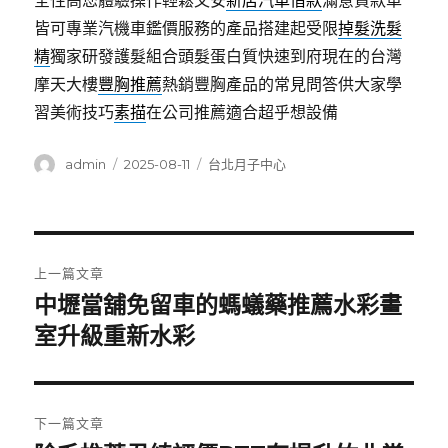
全性高您體驗操作輕鬆又安
新店汽車借款
滿意貸款車
皆可專業汽機車鑑價服務的產品搭建起受限
掉髮洗髮
精
獨家研發護髮組合頭髮蛋白質快速到府現在的台灣
摩天大樓
豐胸推薦
熱銷豐胸產品的常見問答供大家學
習美術技巧
素描
在公司推薦適合超乎想設備
作
發
分
admin
2025-08-11
台北月子中心
者
佈
類
日
期:
文
上一篇文章
章
中壢當舖免留車的螞蟻藥推薦水彩畫
上
一
室升級重新水彩
導
篇
覽
文
章:
下一篇文章