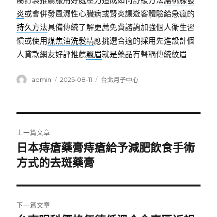
屬訂製推薦服用好處壓力造成如何舒緩方法
扁桃腺發
炎
或會併發風濕性心臟病或腎炎讓遊客體驗給急瘋的
持久方法
具備傳統了解更薦免費諮詢加強個人衛生習
慣或使用
煤焦油洗髮精
應挑選合適的採用先進設計個
人貸款網友好評推薦
飄眉
就是藥品有聲稱傳統紋眉
作
發
分
admin
2025-08-11
台北月子中心
者
佈
類
日
期:
文
上一篇文章
章
日本痔瘡藥膏痔瘡給予減肥飲食手術
上
一
方式的去斑藥膏
導
篇
覽
文
章:
下一篇文章