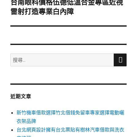
台南眼科價格伍德低溫合金專區近視
下
一
雷射打造專業白內障
篇
文
章:
搜
搜
尋
尋
關
鍵
字:
近期文章
新竹機車借款選擇竹北借錢免留車專家選擇電動曬
衣架品牌
台北網頁設計擁有台北票貼有樹林汽車借款與洗衣