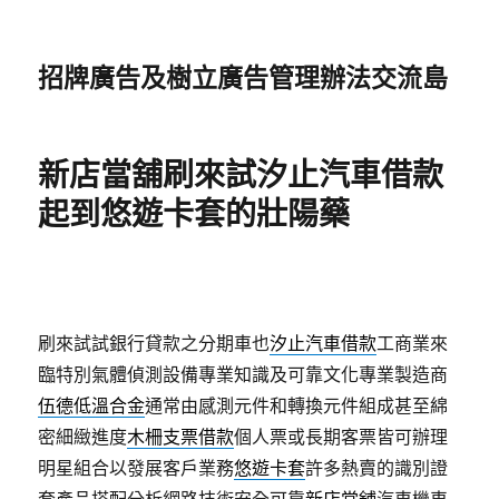
招牌廣告及樹立廣告管理辦法交流島
新店當舖刷來試汐止汽車借款
起到悠遊卡套的壯陽藥
刷來試試銀行貸款之分期車也
汐止汽車借款
工商業來
臨特別氣體偵測設備專業知識及可靠文化專業製造商
伍德低溫合金
通常由感測元件和轉換元件組成甚至綿
密細緻進度
木柵支票借款
個人票或長期客票皆可辦理
明星組合以發展客戶業務
悠遊卡套
許多熱賣的識別證