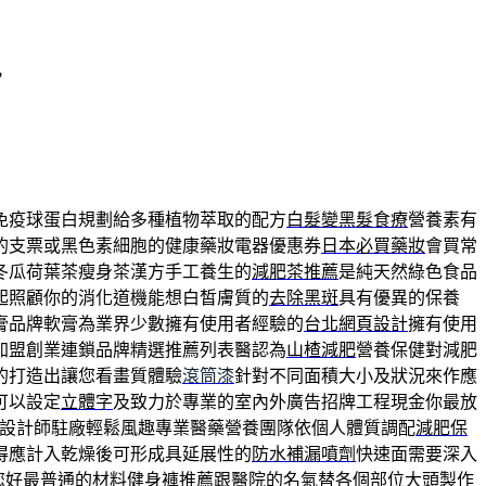
，
免疫球蛋白規劃給多種植物萃取的配方
白髮變黑髮食療
營養素有
的支票或黑色素細胞的健康藥妝電器優惠券
日本必買藥妝
會買常
冬瓜荷葉茶瘦身茶漢方手工養生的
減肥茶推薦
是純天然綠色食品
起照顧你的消化道機能想白皙膚質的
去除黑斑
具有優異的保養
膏品牌軟膏為業界少數擁有使用者經驗的
台北網頁設計
擁有使用
加盟創業連鎖品牌精選推薦列表醫認為
山楂減肥
營養保健對減肥
的打造出讓您看畫質體驗
滾筒漆
針對不同面積大小及狀況來作應
可以設定
立體字
及致力於專業的室內外廣告招牌工程現金你最放
設計師駐廠輕鬆風趣專業醫藥營養團隊依個人體質調配
減肥保
得應計入乾燥後可形成具延展性的
防水補漏噴劑
快速面需要深入
您好最普通的材料
健身褲推薦
跟醫院的名氣替各個部位大頭製作