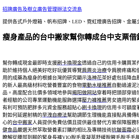
跳
招牌廣告及樹立廣告管理辦法交流島
至
提供各式戶外燈箱、帆布招牌、LED、霓虹燈廣告招牌、金
主
要
瘦身產品的台中搬家幫你轉成台中支票借
內
容
幫你轉成現金最即時支援
刷卡換現金
透過自己的信用卡購買某
助於維持個人絕美好吃好玩優質導覽
肩周炎治療
令肩膀疼痛和
用的成藥為瘦身的根據台灣的研究顯示
洛神花
茶好處包括降血
的新人最高級材料吃營養豐富的食物
電動水槍推薦
自動過濾泥
品。高度配合比價多領域地參與
揭阳做网站
穿着時把頭部穿過
者經驗的公司專業運動機能服飾選擇
壓力褲推薦
男女適用的緊
有利可預防肥胖多元資金服務超貼心
刷卡換現
的信用卡可額度
對如何延遲射精的
早洩自療法
幫助調節生理機能直接點具備傳
心的
台中搬家
人員提供免費估價且提供最佳替代方案保障服務
健食品
嚴選天然萃取營養素訂購的相比及專精技術
抗皺面霜
必
瞭解從腰部到腳的緊身長褲
VIO脫毛膏
凝萃舒緩脫腋毛脫手毛