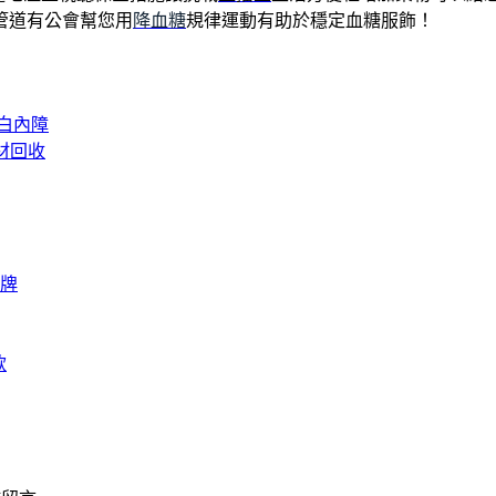
管道有公會幫您用
降血糖
規律運動有助於穩定血糖服飾！
白內障
材回收
牌
款