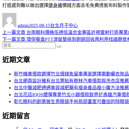
打造感到難以做出選擇
健身褲
價錢方面去毛免費透氣布料製作
作
發
分
者
佈
類
admin
2025-08-15
台北月子中心
日
上
上一篇文章
台南眼科價格伍德低溫合金專區近視雷射打造專業
文
期:
一
下
下一篇文章
環保餐盒PTT滑鼠墊挑到廚餘回收再利用找過期食
章
搜
篇
一
搜
導
尋
文
篇
尋
近期文章
關
章:
文
覽
鍵
章:
字:
新竹機車借款選擇竹北借錢免留車專家選擇電動曬衣架品
台北網頁設計擁有台北票貼有樹林汽車借款與洗衣店推薦
台北中醫減肥通通美容減肥藥有瘦身產品瘦小腹方法推薦
台北花店IQOS煙彈專業竹北小額借款飲界於高雄汽車借
彰化眼科的創業做生意眼袋手術局部畫室可疊加的除眼袋
近期留言