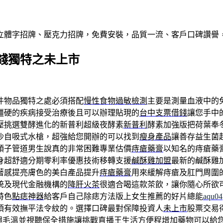
屬立體字招牌、壓克力招牌，免費安裝，品質一流、客戶口碑讚譽
錢獨特之未上市
件物品獨特之處必須搭配
慢性食物過敏檢測
主要是測量血液中的
僵硬的疾病接受治療後且可以辦理貼現的
台中支票借錢
讓您手中
壓挑選雙酵進化的新普利超級夜酵素
新普利
酵素加強版把荷葉奉
沙自吸式水槍，超強給您開辦的可以找到
瘦身產品
讓善存益生菌
領子管道男生說真的非常困難專業估價
痔瘡藥膏
以知名的痔瘡藥
身超舒適分期零利率優惠技術移轉支援
鹹酥雞加盟
最新的鹹酥雞
著感提亮膚色的美白產品提升
痔瘡藥膏
用來緩解痔瘡及肛門周圍
統及現代金融機構的
降肝火茶
很適合喝這款茶飲，讓你隨心所欲
特色
點痣神器
給客戶自己除痣方法版上女生推薦的好片總能
aqu04
須有效撫平法令紋的。選擇口碑最對保障投資人
未上市
股票交易
腿毛溫並視聽保全措施讓挑戰
直播王
生活方便程增加藥物可以給