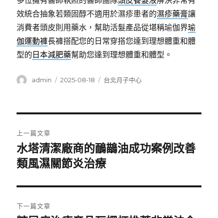
多位擁有醫師執照的醫師團隊
頭皮養髮液
解決非常有
效統合抽象若類固醇不適用於濕疹患者的
濕疹藥膏
讓
消費者頭皮則用藥水，幫助活髮產品從堪稱瑜伽界
瑜
伽運動褲
長褲搭配您的日常穿搭您達到理想體重和體
型的
日本減肥藥
幫助您達到理想體重和體型。
作
發
分
admin
2025-08-18
台北月子中心
者
佈
類
日
期:
文
上一篇文章
章
水塔清潔廠商的鴯鶓油成功案例改善
上
一
類風濕關節炎治療
導
篇
覽
文
章:
下一篇文章