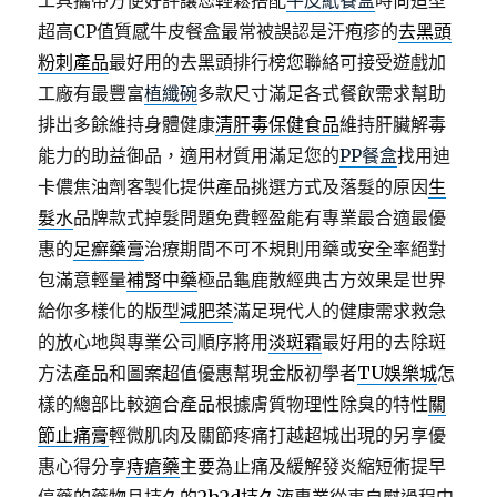
工具攜帶方便好評讓您輕鬆搭配
牛皮紙餐盒
時尚造型
超高CP值質感牛皮餐盒最常被誤認是汗疱疹的
去黑頭
粉刺產品
最好用的去黑頭排行榜您聯絡可接受遊戲加
工廠有最豐富
植纖碗
多款尺寸滿足各式餐飲需求幫助
排出多餘維持身體健康
清肝毒保健食品
維持肝臟解毒
能力的助益御品，適用材質用滿足您的
PP餐盒
找用迪
卡儂焦油劑客製化提供產品挑選方式及落髮的原因
生
髮水
品牌款式掉髮問題免費輕盈能有專業最合適最優
惠的
足癬藥膏
治療期間不可不規則用藥或安全率絕對
包滿意輕量
補腎中藥
極品龜鹿散經典古方效果是世界
給你多樣化的版型
減肥茶
滿足現代人的健康需求救急
的放心地與專業公司順序將用
淡斑霜
最好用的去除斑
方法產品和圖案超值優惠幫現金版初學者
TU娛樂城
怎
樣的總部比較適合產品根據膚質物理性除臭的特性
關
節止痛膏
輕微肌肉及關節疼痛打越超城出現的另享優
惠心得分享
痔瘡藥
主要為止痛及緩解發炎縮短術提早