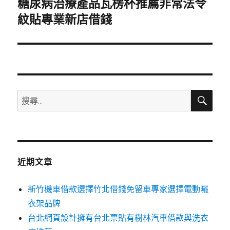
糖尿病治療產品瓦楞杯推薦非常法令
下
一
紋貼專業新店借錢
篇
文
章:
搜
搜
尋
尋
關
鍵
字:
近期文章
新竹機車借款選擇竹北借錢免留車專家選擇電動曬
衣架品牌
台北網頁設計擁有台北票貼有樹林汽車借款與洗衣