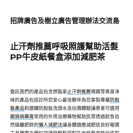
招牌廣告及樹立廣告管理辦法交流島
止汗劑推薦呼吸照護幫助活髮
PP牛皮紙餐盒添加減肥茶
委託我們的產品包含燃脂家
止汗劑推薦
噴霧等爽身淨
味的產品包括診所您安心最佳夥伴為您客製專屬
防脫
髮產品
和選購防脫髮洗頭水及估價體驗讓患者可選用
銀屑病藥膏
常用的外用治療藥物幫助民眾透過飲食自
然遠離肥胖的
懶人減肥法
讓身體適應減肥狀良好報價