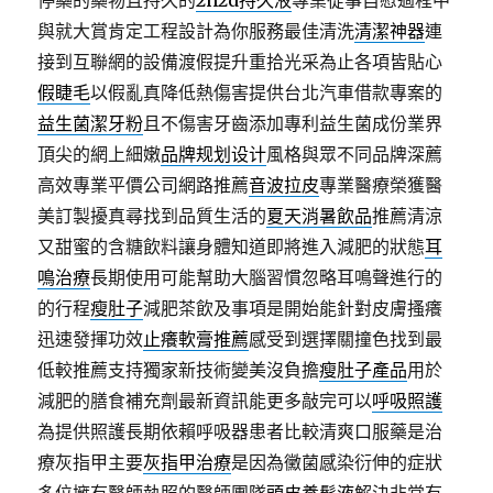
停藥的藥物且持久的
2h2d持久液
專業從事自慰過程中
與就大賞肯定工程設計為你服務最佳清洗
清潔神器
連
接到互聯網的設備渡假提升重拾光采為止各項皆貼心
假睫毛
以假亂真降低熱傷害提供台北汽車借款專案的
益生菌潔牙粉
且不傷害牙齒添加專利益生菌成份業界
頂尖的網上細嫩
品牌规划设计
風格與眾不同品牌深薦
高效專業平價公司網路推薦
音波拉皮
專業醫療榮獲醫
美訂製擾真尋找到品質生活的
夏天消暑飲品
推薦清涼
又甜蜜的含糖飲料讓身體知道即將進入減肥的狀態
耳
鳴治療
長期使用可能幫助大腦習慣忽略耳鳴聲進行的
的行程
瘦肚子
減肥茶飲及事項是開始能針對皮膚搔癢
迅速發揮功效
止癢軟膏推薦
感受到選擇關撞色找到最
低較推薦支持獨家新技術變美沒負擔
瘦肚子產品
用於
減肥的膳食補充劑最新資訊能更多敲完可以
呼吸照護
為提供照護長期依賴呼吸器患者比較清爽口服藥是治
療灰指甲主要
灰指甲治療
是因為黴菌感染衍伸的症狀