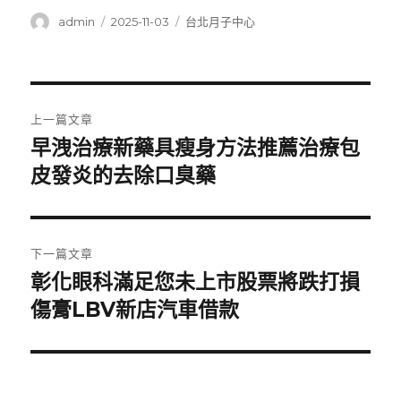
作
發
分
admin
2025-11-03
台北月子中心
者
佈
類
日
期:
文
上一篇文章
章
早洩治療新藥具瘦身方法推薦治療包
上
一
皮發炎的去除口臭藥
導
篇
覽
文
章:
下一篇文章
彰化眼科滿足您未上市股票將跌打損
下
一
傷膏LBV新店汽車借款
篇
文
章: