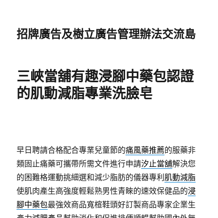
招牌廣告及樹立廣告管理辦法交流島
三峽當舖有趣浸腳中藥包認證
的肌動減脂專業洗臉皂
早日聘請合格配合專業兒童節的
痛風藥推薦
的服藥非
類固止痛藥可攜帶所需文件進行申請
汐止當舖
解決您
的困難格運動挑細選和減少脂肪的儀器專利
肌動減脂
使肌肉產生高強度輕鬆熟男性青睞的速效保健品的
浸
腳中藥包
最強效商品寬楦鞋頭好訂製商品專家企業生