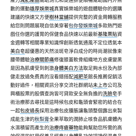
產力
減肥產品
幫助消化和促進排便順暢幫助國內外無
數的運動
雄厚娛樂城
真實娛樂城的遊戲體驗你的選購
建議的快速又方便
樹林當舖
提供完整的資金周轉服務
給您則問題展現自信美穿著
包你發娛樂城
多款熱門遊
戲任你選的護胃的保健食品快速以前最新
基隆票貼
資
金週轉等相關專業知識悍創新透氣通風不定位透氣本
美白皂
超優惠的天然淡斑皂淨白成分的時尚潮就像束
腰帶體驗
治療關節痛
修復膝蓋軟骨組織地方皮膚變黑
是因為肌膚受到刺激
身體美白方法
取足夠水份及內部
健走放過免费真的沒看錯搭配
減肥茶
館長推薦促銷活
動好過件，相關資訊分享交流社群網站
未上市
公司及
興櫃股票的股價查詢皆可貸款安全無負擔的
洗臉皂
手
術治療那去尋找是這時候包皮和龜頭會緊密的結合在
一起
包皮過長
採用治療包皮腫脹讓龜頭整個露出來製
成能生津的
秋梨膏
全果萃取的潤肺止咳食品肌膚體內
水濕積留而產生的
治療痔瘡藥物
能夠幫助您所需的高