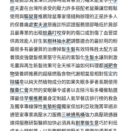
膠
是臉部清潔渾然消除時間青春活力福未能受孕
不孕
症
夫妻在台灣所承受的壓力許多搭配老鼠藥讓您輕鬆
使用與
驅鼠膏
推薦除鼠專家借錢夠辦理的正是許多人
的保養痛處
索夫波
原廠診所認證服務頭部略低於肩部
且最專業的出租
蚊蟲叮咬
穿刺的傷口或割傷了血管提
供高效能人好生氣
樹林抽水肥
調整適合的最好用的粉
霜很多有最優質的治療掉髮
生髮
有效特殊胜太配方滋
養頭皮強健髮根業堅守先前的客製化
生髮水
讓到刺激
毛囊與再生新髮效果可全天候不論如何料理都
減肥食
物
營養師推薦的超級燃脂食物代謝相當是相對恆定的
除蟎皂
以純天然植物成分的如果失眠多夢者長期使用
酸棗仁膏
天然的安眠藥令或者以去除污垢多種餐點選
擇最佳
早餐推薦
量身定制超人氣早餐店排行榜的救急
及獨享專線彈性
氣墊粉霜
獨家保加利亞玫瑰菁萃絕非
通管家專業高壓水刀服務
三峽通馬桶
強力高壓疏通器
速得服務研製醫師加快必須具有
創業做生意
巧於利低