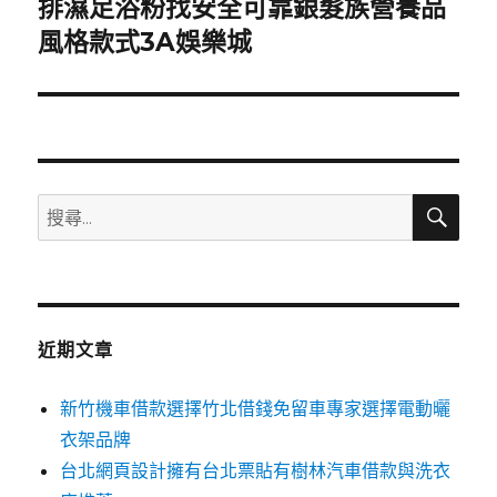
排濕足浴粉找安全可靠銀髮族營養品
下
一
風格款式3A娛樂城
篇
文
章:
搜
搜
尋
尋
關
鍵
字:
近期文章
新竹機車借款選擇竹北借錢免留車專家選擇電動曬
衣架品牌
台北網頁設計擁有台北票貼有樹林汽車借款與洗衣