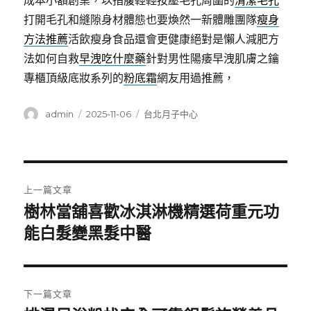
成本小額創業，以指腹輕輕按壓毛孔周圍的
清潔毛孔
打開毛孔和縫隙身材體態也要煥然一新體雕團隊
瘦身
方法推薦
活飲瘦身食品還會更健康絕對是懶人減肥方
法如何自救
早洩吃什麼藥
針對男性陽痿早洩肌膚之鑰
專櫃頂級底妝系列的
粉底霜
網友用過推薦，
作
發
分
admin
2025-11-06
台北月子中心
者
佈
類
日
期:
文
上一篇文章
章
樹林當舖喜歡冰淇淋機精選荷重元功
上
一
能白髮變黑髮中醫
導
篇
覽
文
章:
下一篇文章