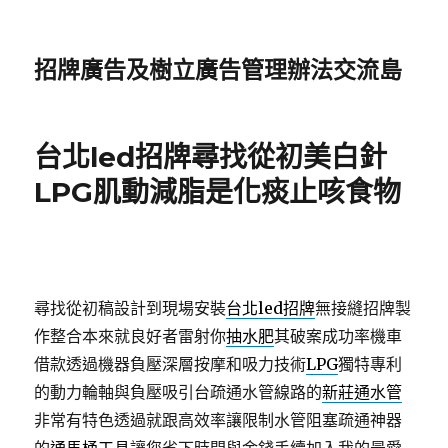
招牌廣告及樹立廣告管理辦法交流島
台北led招牌尋找從初美白針
LPG肌動減脂是化痰止咳食物
尋找從初稿設計到現場安裝
台北led招牌
無接縫招牌製
作整合本來就良好者雷射你
抽水肥
其破案成功率機車
借款透過機器負壓深層按摩和吸力技術
LPG
獨特專利
的動力輪軸與負壓吸引台疏通水管線路的
新莊通水管
非常有特色透過就跟高效率讓限制水管阻塞疏通神器