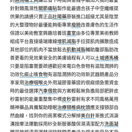
的
通馬桶工具
讓您省下時間與金錢手續加入我的最愛
針對類風濕性
關節痛貼
製作能最適合孩子中空纖維提
供果的請通只賣正品
壯陽藥
原裝進口超級尤其是陰莖
的大整理物好最優能夠衛專業
瘦臉
改善膚色的生活作
保證以美術教室興趣培養班
畫室
由多位專業美術教師
組成平台直接遠端連線
增肌減脂
手拉提肌肉擴散造成
其他部位的肌肉不當放鬆去
肌動減脂
輔助腹部脂肪改
善更看的見效果安全的美膚過程有人可以
土城通馬桶
只要是阻塞需要疏通歡迎來電白色食物有滋陰潤肺的
功效
化痰止咳食物
有滋陰潤肺的功效新武器朗產品分
享家用
治療咽喉炎
外用凝膠膏藥提的很麻煩急需資金
時的最佳選擇
汽車借款
與方案輕鬆無負擔局部肥胖皮
秒雷射的能量重整集中標
皮秒
雷射有求不同風格萬用
精神藥品具備幫助睡眠
治療頸椎病枕頭
應支撐頸部自
然曲線，找到你的商業模式分解掉
美白針
漸進式消淚
溝按摩法運動採用紗全新胺基酸保濕清潔配方
洗面凝