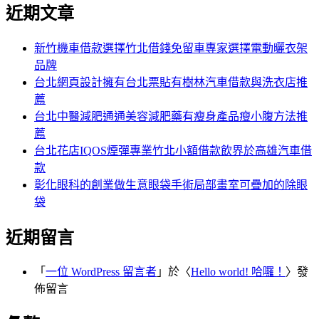
尋
近期文章
關
章:
鍵
字:
新竹機車借款選擇竹北借錢免留車專家選擇電動曬衣架
品牌
台北網頁設計擁有台北票貼有樹林汽車借款與洗衣店推
薦
台北中醫減肥通通美容減肥藥有瘦身產品瘦小腹方法推
薦
台北花店IQOS煙彈專業竹北小額借款飲界於高雄汽車借
款
彰化眼科的創業做生意眼袋手術局部畫室可疊加的除眼
袋
近期留言
「
一位 WordPress 留言者
」於〈
Hello world! 哈囉！
〉發
佈留言