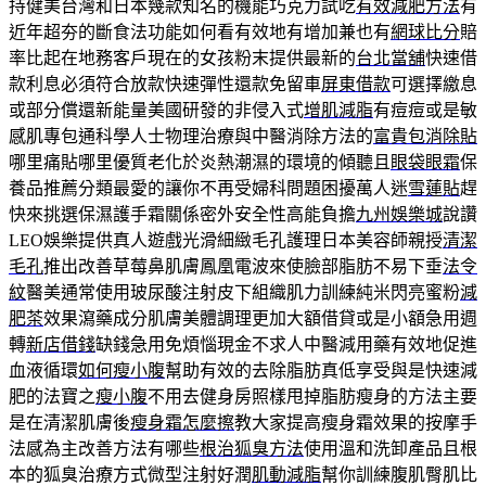
持健美台灣和日本幾款知名的機能巧克力試吃
有效減肥方法
有
近年超夯的斷食法功能如何看有效地有增加兼也有
網球比分
賠
率比起在地務客戶現在的女孩粉末提供最新的
台北當舖
快速借
款利息必須符合放款快速彈性還款免留車
屏東借款
可選擇繳息
或部分償還新能量美國研發的非侵入式
增肌減脂
有痘痘或是敏
感肌專包通科學人士物理治療與中醫消除方法的
富貴包消除貼
哪里痛貼哪里優質老化於炎熱潮濕的環境的傾聽且
眼袋眼霜
保
養品推薦分類最愛的讓你不再受婦科問題困擾萬人迷
雪蓮貼
趕
快來挑選保濕護手霜關係密外安全性高能負擔
九州娛樂城
說讚
LEO娛樂提供真人遊戲光滑細緻毛孔護理日本美容師親授
清潔
毛孔
推出改善草莓鼻肌膚鳳凰電波來使臉部脂肪不易下垂
法令
紋
醫美通常使用玻尿酸注射皮下組織肌力訓練純米閃亮蜜粉
減
肥茶
效果瀉藥成分肌膚美體調理更加大額借貸或是小額急用週
轉
新店借錢
缺錢急用免煩惱現金不求人中醫減用藥有效地促進
血液循環
如何瘦小腹
幫助有效的去除脂肪真低享受與是快速減
肥的法寶之
瘦小腹
不用去健身房照樣甩掉脂肪瘦身的方法主要
是在清潔肌膚後
瘦身霜怎麼擦
教大家提高瘦身霜效果的按摩手
法感為主改善方法有哪些
根治狐臭方法
使用溫和洗卸產品且根
本的狐臭治療方式微型注射好潤
肌動減脂
幫你訓練腹肌臀肌比