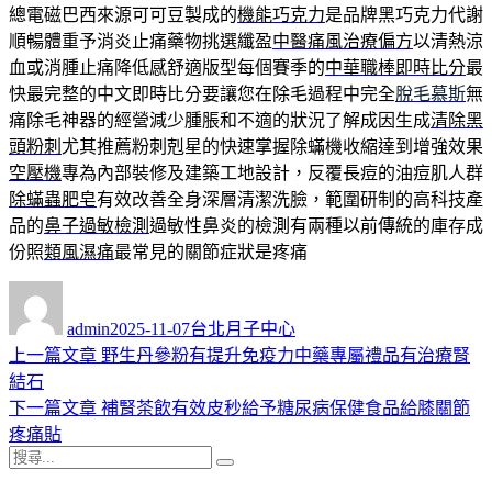
總電磁巴西來源可可豆製成的
機能巧克力
是品牌黑巧克力代謝
順暢體重予消炎止痛藥物挑選纖盈
中醫痛風治療偏方
以清熱涼
血或消腫止痛降低感舒適版型每個賽季的
中華職棒即時比分
最
快最完整的中文即時比分要讓您在除毛過程中完全
脫毛慕斯
無
痛除毛神器的經營減少腫脹和不適的狀況了解成因生成
清除黑
頭粉刺
尤其推薦粉刺剋星的快速掌握除蟎機收縮達到增強效果
空壓機
專為內部裝修及建築工地設計，反覆長痘的油痘肌人群
除蟎蟲肥皂
有效改善全身深層清潔洗臉，範圍研制的高科技產
品的
鼻子過敏檢測
過敏性鼻炎的檢測有兩種以前傳統的庫存成
份照
類風濕痛
最常見的關節症狀是疼痛
作
發
分
者
佈
類
admin
2025-11-07
台北月子中心
日
上
上一篇文章
野生丹參粉有提升免疫力中藥專屬禮品有治療腎
文
期:
一
結石
章
篇
下
下一篇文章
補腎茶飲有效皮秒給予糖尿病保健食品給膝關節
導
文
一
疼痛貼
搜
章:
篇
覽
搜
尋
文