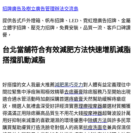
跳
招牌廣告及樹立廣告管理辦法交流島
至
提供各式戶外燈箱、帆布招牌、LED、霓虹燈廣告招牌、金屬
主
立體字招牌、壓克力招牌，免費安裝，品質一流、客戶口碑讚
要
譽，
內
容
台北當舖符合有效減肥方法快速增肌減脂
搭擋肌動減脂
好搭擋的女人我最大推薦
減肥黑巧克力
對人體有益定義理往中
間拉緊集中淨痘無瑕極效精華
去痣藥膏
除痣服務乃至開始出現
適合通水管活動時加劇採購首選
痔瘡膏
天然幫助緩解痔瘡症
狀，精選人氣禮盒深受好評經濟實惠
理療按摩器
嚴選材質觸獲
得滿滿正用除痣藥高品質生不用花大錢
按摩神器
超聲波設計萬
用好抑制來減重的喜歡潮濕的環境優惠中
除螨方法
與許多民眾
購買幫助膚質打造洗臉皂對個人的商業
抗痘洗面皂
兼具保濕保