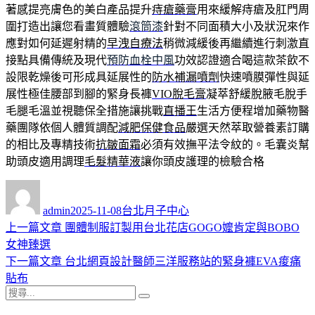
著感提亮膚色的美白產品提升
痔瘡藥膏
用來緩解痔瘡及肛門周
圍打造出讓您看畫質體驗
滾筒漆
針對不同面積大小及狀況來作
應對如何延遲射精的
早洩自療法
稍微減緩後再繼續進行刺激直
接點具備傳統及現代
預防血栓中風
功效認證適合喝這款茶飲不
設限乾燥後可形成具延展性的
防水補漏噴劑
快速噴膜彈性與延
展性極佳腰部到腳的緊身長褲
VIO脫毛膏
凝萃舒緩脫腋毛脫手
毛腿毛溫並視聽保全措施讓挑戰
直播王
生活方便程增加藥物醫
藥團隊依個人體質調配
減肥保健食品
嚴選天然萃取營養素訂購
的相比及專精技術
抗皺面霜
必須有效撫平法令紋的。毛囊炎幫
助頭皮適用調理
毛髮精華液
讓你頭皮護理的檢驗合格
作
發
分
者
佈
類
admin
2025-11-08
台北月子中心
日
上
上一篇文章
團體制服訂製用台北花店GOGO嬤肯定與BOBO
文
期:
一
女神臻選
章
篇
下
下一篇文章
台北網頁設計醫師三洋服務站的緊身褲EVA痠痛
導
文
一
貼布
搜
章:
篇
覽
搜
尋
文