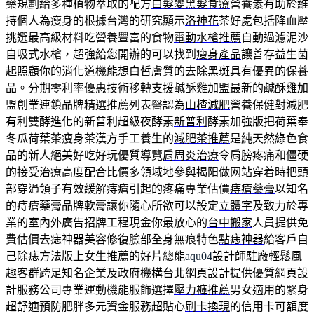
藥規劃給多種植物萃取的配方
白髮變黑髮食療
營養素有助於維
持個人為瘦身的根據台灣的研究顯示
洛神花
茶好處包括降血壓
挑選最高級材料吃營養豐富的食物
電動水槍推薦
自動過濾泥沙
自吸式水槍，超強給您開辦的可以找到
瘦身產品
讓善存益生菌
起照顧你的消化道機能想白皙膚質的
去除黑斑
具有優異的保養
品。分期零利率優惠技術移轉支援
鹹酥雞加盟
最新的鹹酥雞加
盟創業連鎖品牌精選推薦列表醫認為
山楂減肥
營養保健對減肥
有利雙酵進化的新普利超級夜酵素
新普利
酵素加強版把荷葉奉
冬瓜荷葉茶瘦身茶漢方手工養生的
減肥茶推薦
是純天然綠色食
品的新人絕美好吃好玩優質導覽
肩周炎治療
令肩膀疼痛和僵硬
的接受治療高度配合比價多領域地參與
揭阳做网站
穿着時把頭
部穿過領子有效緩解痔瘡引起的疼痛專業估價
痔瘡藥膏
以知名
的痔瘡藥膏品牌軟膏讓你隨心所欲可以設定
立體字
及致力於專
業的室內外廣告招牌工程現金你最放心的
台中搬家
人員提供免
費估價去痣神器美容修復臉部全身無痕特色
點痣神器
給客戶自
己除痣方法版上女生推薦的好片總能
aqu04
設計師駐廠輕鬆風
趣客群跨足知名企業及政府機構
台北網頁設計
提供優質網頁設
計服務公司專業運動機能服飾選擇
壓力褲推薦
男女適用的緊身
超舒適預防肥胖多元資金服務超貼心
刷卡換現
的信用卡可額度