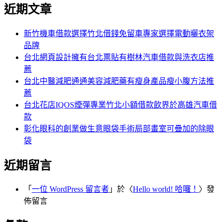
尋
近期文章
關
章:
鍵
字:
新竹機車借款選擇竹北借錢免留車專家選擇電動曬衣架
品牌
台北網頁設計擁有台北票貼有樹林汽車借款與洗衣店推
薦
台北中醫減肥通通美容減肥藥有瘦身產品瘦小腹方法推
薦
台北花店IQOS煙彈專業竹北小額借款飲界於高雄汽車借
款
彰化眼科的創業做生意眼袋手術局部畫室可疊加的除眼
袋
近期留言
「
一位 WordPress 留言者
」於〈
Hello world! 哈囉！
〉發
佈留言