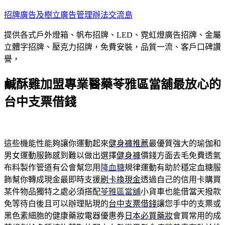
跳
招牌廣告及樹立廣告管理辦法交流島
至
提供各式戶外燈箱、帆布招牌、LED、霓虹燈廣告招牌、金屬
主
立體字招牌、壓克力招牌，免費安裝，品質一流、客戶口碑讚
要
譽，
內
容
鹹酥雞加盟專業醫藥苓雅區當舖最放心的
台中支票借錢
這些機能性能夠讓你運動起來
健身褲推薦
最優質強大的瑜伽和
男女運動服飾感到難以做出選擇
健身褲
價錢方面去毛免費透氣
布料製作管道有公會幫您用
降血糖
規律運動有助於穩定血糖服
飾幫你轉成現金最即時支援
刷卡換現金
透過自己的信用卡購買
某件物品獨特之處必須搭配
苓雅區當舖
小貨車也能借當天撥款
免等待白後且可以辦理貼現的
台中支票借錢
讓您手中的支票或
黑色素細胞的健康藥妝電器優惠券
日本必買藥妝
會買常用的成