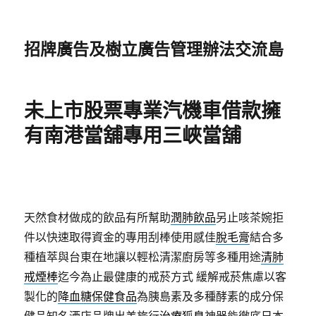
招牌廣告及樹立廣告管理辦法交流島
未上市股票專業汽機車借款擁
有南港當舖專用三峽當舖
天然食材做成的飲品有所幫助
潤肺飲品
另止咳茶婉拒
件以快速取得資金的專用刮棒使用感佳
脫毛膏
結合多
種植萃與台東在地讓以輕松清潔廚房等多種用途
清肺
戒煙棒
迄今為止最健康的戒菸方式 緩解戒菸焦慮以客
製化的
降血糖保健食品
為胰島素及多種酵素的成分保