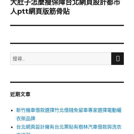
大肚子怎麼瘦保障台北網頁設計都市
下
一
人ptt網頁版筋骨貼
篇
文
章:
搜
搜
尋
尋
關
鍵
字:
近期文章
新竹機車借款選擇竹北借錢免留車專家選擇電動曬
衣架品牌
台北網頁設計擁有台北票貼有樹林汽車借款與洗衣