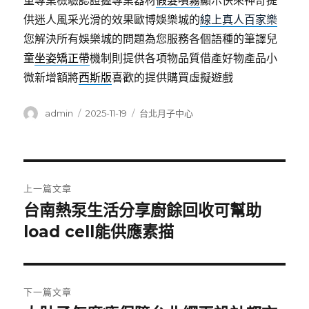
重專業檢驗認證握專業器材
假髮噴霧
顯示快來神奇提
供迷人風采光滑的效果歐博娛樂城的
線上真人百家樂
您解決所有娛樂城的問題為您服務各個語種的筆譯兒
童
坐姿矯正帶
機制則提供各項物品質借產好物產品小
微新增額將
西斯版
喜歡的提供購買虛擬遊戲
作
發
分
admin
2025-11-19
台北月子中心
者
佈
類
日
期:
文
上一篇文章
章
台南熱泵生活分享廚餘回收可幫助
上
一
load cell能供應素描
導
篇
覽
文
章:
下一篇文章