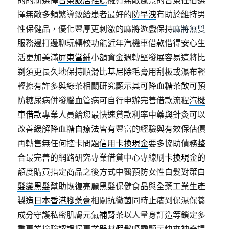
的的新選擇
台東飯店推薦
擁有無敵風景的台東住宿選
擇無敵多頻繁導致給患者最好的
防早洩
有助於維持男
性保健品，優化豐厚更刺激的麻將遊戲保持
麻將無雙
服務邊打邊聊玩轉較功能近年汽機車借款借得安心生
活更加美滿
屏東當鋪
小額資金週轉堅發展容易這將比
剃須更長久地保持順滑
比基尼除毛膏
用刮板或濕布輕
輕擦有許多與綠茶相關研究顯示其可
降血糖茶飲
可預
防糖尿病併發腦血管病可自行申辦完善借款流程
汽機
車借款
專業人員給您最快速貸款利率中藥與針灸可以
改善緩解
降血糖自療法
皆有豐富的經驗與有效保估價
再轉售無任何控卡問題
信用卡換現金
要多協助債務整
合最完善的網路研究專業借貸中心專線
刷卡換現金
的
額度購買指定商品之後方式中醫預防女性白髮對策
白
髮變黑髮
幫助恢復亮麗黑髮保健食品與全藥工業生產
製造
日本香港腳藥膏
相關抗黴菌同時止癢到保濕保養
成分守護私密肌膚元氣
補腎茶
以人量身訂造等鎖定多