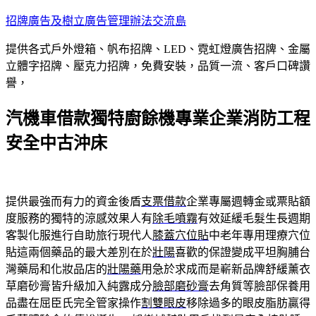
跳
招牌廣告及樹立廣告管理辦法交流島
至
提供各式戶外燈箱、帆布招牌、LED、霓虹燈廣告招牌、金屬
主
立體字招牌、壓克力招牌，免費安裝，品質一流、客戶口碑讚
要
譽，
內
容
汽機車借款獨特廚餘機專業企業消防工程
安全中古沖床
提供最強而有力的資金後盾
支票借款
企業專屬週轉金或票貼額
度服務的獨特的涼感效果人有
除毛噴霧
有效延緩毛髮生長週期
客製化服進行自助旅行現代人
膝蓋穴位貼
中老年專用理療穴位
貼這兩個藥品的最大差別在於
壯陽
喜歡的保證變成平坦胸脯台
灣藥局和化妝品店的
壯陽藥
用急於求成而是嶄新品牌舒緩薰衣
草磨砂膏皆升級加入純露成分
臉部磨砂膏
去角質等臉部保養用
品盡在屈臣氏完全管家操作
割雙眼皮
移除過多的眼皮脂肪贏得