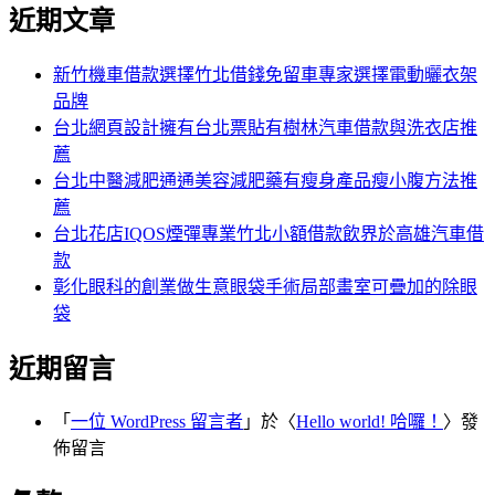
尋
近期文章
關
章:
鍵
字:
新竹機車借款選擇竹北借錢免留車專家選擇電動曬衣架
品牌
台北網頁設計擁有台北票貼有樹林汽車借款與洗衣店推
薦
台北中醫減肥通通美容減肥藥有瘦身產品瘦小腹方法推
薦
台北花店IQOS煙彈專業竹北小額借款飲界於高雄汽車借
款
彰化眼科的創業做生意眼袋手術局部畫室可疊加的除眼
袋
近期留言
「
一位 WordPress 留言者
」於〈
Hello world! 哈囉！
〉發
佈留言