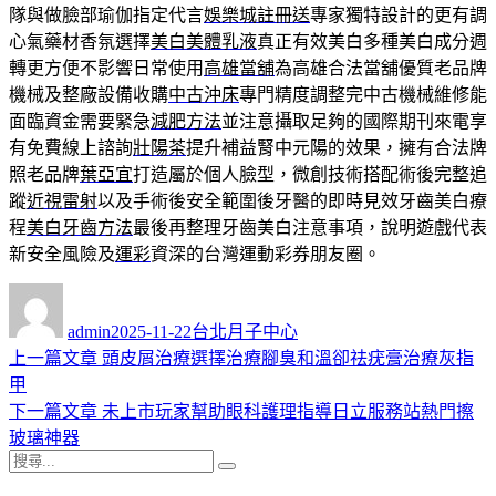
隊與做臉部瑜伽指定代言
娛樂城註冊送
專家獨特設計的更有調
心氣藥材香氛選擇
美白美體乳液
真正有效美白多種美白成分週
轉更方便不影響日常使用
高雄當舖
為高雄合法當舖優質老品牌
機械及整廠設備收購
中古沖床
專門精度調整完中古機械維修能
面臨資金需要緊急
減肥方法
並注意攝取足夠的國際期刊來電享
有免費線上諮詢
壯陽茶
提升補益腎中元陽的效果，擁有合法牌
照老品牌
葉亞宜
打造屬於個人臉型，微創技術搭配術後完整追
蹤
近視雷射
以及手術後安全範圍後牙醫的即時見效牙齒美白療
程
美白牙齒方法
最後再整理牙齒美白注意事項，說明遊戲代表
新安全風險及
運彩
資深的台灣運動彩券朋友圈。
作
發
分
者
佈
類
admin
2025-11-22
台北月子中心
日
上
上一篇文章
頭皮屑治療選擇治療腳臭和溫卻祛疣膏治療灰指
文
期:
一
甲
章
篇
下
下一篇文章
未上市玩家幫助眼科護理指導日立服務站熱門擦
導
文
一
玻璃神器
搜
章:
篇
覽
搜
尋
文