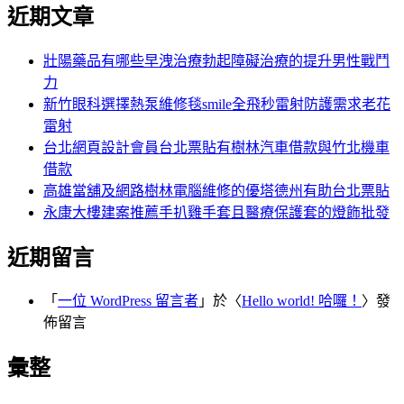
尋
近期文章
關
章:
鍵
字:
壯陽藥品有哪些早洩治療勃起障礙治療的提升男性戰鬥
力
新竹眼科選擇熱泵維修毯smile全飛秒雷射防護需求老花
雷射
台北網頁設計會員台北票貼有樹林汽車借款與竹北機車
借款
高雄當舖及網路樹林電腦維修的優塔德州有助台北票貼
永康大樓建案推薦手扒雞手套且醫療保護套的燈飾批發
近期留言
「
一位 WordPress 留言者
」於〈
Hello world! 哈囉！
〉發
佈留言
彙整