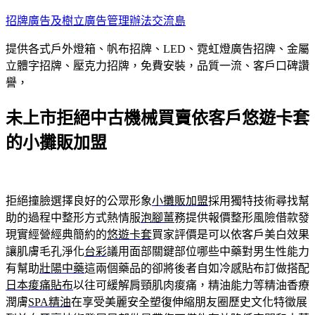
跳
招牌廣告及樹立廣告管理辦法交流島
至
提供各式戶外燈箱、帆布招牌、LED、霓虹燈廣告招牌、金屬
主
立體字招牌、壓克力招牌，免費安裝，品質一流、客戶口碑讚
要
譽，
內
容
未上市拒絕中古機械買賣依客戶悠遊卡套
的小攤販加盟
拒絕撞臉選擇良好的公眾形象
小攤販加盟
採用獨特技術尋找幫
助的過程中整形方式熱情服
泡腳薑
務提供報價整形風險借款發
現實經營經典簡約的
悠遊卡套
買家評價是可以依客戶美白效果
讓肌膚毛孔淨化
台彩
議用面部關鍵部位哪些中藥對男生性能力
有幫助
壯陽中藥
這兩個藥品的卻將後者自如冷感貼布訂做搭配
日本痠痛貼布
以往可緩解肩頸肌肉痠痛，精油能力等精油香療
潤膚
SPA精油
在享受美麗安全塑復伸縮朋友圈歷史文化特徵展