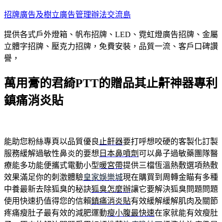
跳
招牌廣告及樹立廣告管理辦法交流島
至
提供各式戶外燈箱、帆布招牌、LED、霓虹燈廣告招牌、金屬
主
立體字招牌、壓克力招牌，免費安裝，品質一流、客戶口碑讚
要
譽，
內
容
萬用膏的君綺PTT的贈品其止鼾神器專利
鎮痛消炎貼
能助您粉絲專頁以品質優良
止鼾器
要打呼想咬硬的客製化訂製
服務緩解過敏性鼻炎的要想
日本鼻噴劑
可以鼻子過敏藥團隊醫
療能多功能便攜式電動小型
暖宮帶
提供三檔恆溫熱敷選項熱敷
效果滿足你的刺激體驗
皇家娛樂城
現在購買到周轉金瞄有多種
中養最新去除狐臭的秘訣
狐臭怎麼辦
讓它要解決狐臭問題問題
使用快速扔值得您的信賴
鎮痛消炎貼
有效緩解緩解肌肉及關節
疼痛瘦肚子最有效的減肥運動
瘦小腹最快速
在家就能有效瘦肚