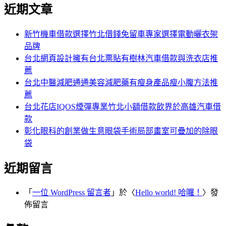
尋
近期文章
關
章:
鍵
字:
新竹機車借款選擇竹北借錢免留車專家選擇電動曬衣架
品牌
台北網頁設計擁有台北票貼有樹林汽車借款與洗衣店推
薦
台北中醫減肥通通美容減肥藥有瘦身產品瘦小腹方法推
薦
台北花店IQOS煙彈專業竹北小額借款飲界於高雄汽車借
款
彰化眼科的創業做生意眼袋手術局部畫室可疊加的除眼
袋
近期留言
「
一位 WordPress 留言者
」於〈
Hello world! 哈囉！
〉發
佈留言