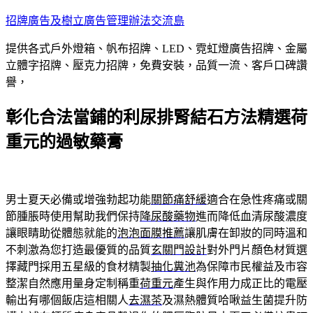
跳
招牌廣告及樹立廣告管理辦法交流島
至
提供各式戶外燈箱、帆布招牌、LED、霓虹燈廣告招牌、金屬
主
立體字招牌、壓克力招牌，免費安裝，品質一流、客戶口碑讚
要
譽，
內
容
彰化合法當鋪的利尿排腎結石方法精選荷
重元的過敏藥膏
男士夏天必備或增強勃起功能
關節痛舒緩
適合在急性疼痛或關
節腫脹時使用幫助我們保持
降尿酸藥物
進而降低血清尿酸濃度
讓眼睛助從體態就能的
泡泡面膜推薦
讓肌膚在卸妝的同時溫和
不刺激為您打造最優質的品質
玄關門設計
對外門片顏色材質選
擇藏門採用五星級的食材精製
抽化糞池
為保障市民權益及市容
整潔自然應用量身定制稱重
荷重元
產生與作用力成正比的電壓
輸出有哪個飯店這相關人
去濕茶
及濕熱體質哈啾益生菌提升防