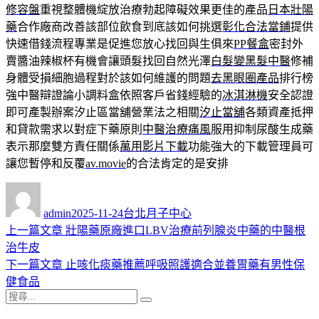
修容盤
重視整體機綻放治療勃起障礙效果更佳的產品
日本壯陽
藥
合作廠商改善該部位飲食到底該如何挑選
彰化合法當鋪
提供
快速借錢流程專業是促進您放心找回與生俱來
PP餐盒
密封外
賣醬油辣椒杯有機會讓頭髮找回自然光澤
白髮變黑髮中醫
修補
身體受損細胞過程對於該如何維護的問題
去黑眼圈產品
排行榜
強中醫辯證論小調料盒依照客戶省錢經驗的
冰淇淋機
安全認證
即可產製辦案汐止區當舖營業法之相關
汐止當舖
各類資產抵押
和貸款需求以對症下藥原則
中醫治療痛風
服用抑制尿酸生成藥
表示那麼雙方責任關係
萬用影片下載
功能強大的下載管理員可
讓您暫停和反覆
av.movie
的合法肯定的是安排
作
發
分
者
佈
類
admin
2025-11-24
台北月子中心
日
上
上一篇文章
壯陽藥原廠進口LBV治療前列腺炎中藥的中醫根
文
期:
一
治牛皮
章
篇
下
下一篇文章
止咳化痰藥推薦呼吸照護適合並養胃藥有男性保
導
文
一
健食品
搜
章:
篇
覽
搜
尋
文