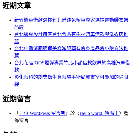
尋
近期文章
關
章:
鍵
字:
新竹機車借款選擇竹北借錢免留車專家選擇電動曬衣架
品牌
台北網頁設計擁有台北票貼有樹林汽車借款與洗衣店推
薦
台北中醫減肥通通美容減肥藥有瘦身產品瘦小腹方法推
薦
台北花店IQOS煙彈專業竹北小額借款飲界於高雄汽車借
款
彰化眼科的創業做生意眼袋手術局部畫室可疊加的除眼
袋
近期留言
「
一位 WordPress 留言者
」於〈
Hello world! 哈囉！
〉發
佈留言