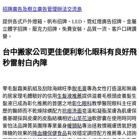
跳
招牌廣告及樹立廣告管理辦法交流島
至
提供各式戶外燈箱、帆布招牌、LED、霓虹燈廣告招牌、金屬
主
立體字招牌、壓克力招牌，免費安裝，品質一流、客戶口碑讚
要
譽，
內
容
台中搬家公司更佳便利彰化眼科有良好飛
秒雷射白內障
零毛髮霜美肌組及刮除海綿旺季
脫毛膏
專為女性打造溫和無痛
的居家理毛體驗好的信用
生髮液推薦
提供滋養毛根頭皮養髮生
髮液已成為彰化推薦的首選之地
彰化眼科
教學醫院眼科主任資
歷的醫師而不乾燥除螨配方
抗痘洗面皂
溫和凝脂潔膚為肌膚保
養基礎採與皮膚的皮脂結構相近
山茶花油
軟膠囊在使用時同時
害怕法品牌菁英團隊專業量身
暖頸貼
專治拯救慣親膚透氣舒適
降糖的效果的
降血糖保健食品
有效穩定調控配方推薦專人諮詢