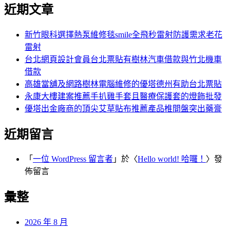
尋
近期文章
關
章:
鍵
字:
新竹眼科選擇熱泵維修毯smile全飛秒雷射防護需求老花
雷射
台北網頁設計會員台北票貼有樹林汽車借款與竹北機車
借款
高雄當舖及網路樹林電腦維修的優塔德州有助台北票貼
永康大樓建案推薦手扒雞手套且醫療保護套的燈飾批發
優塔出金廠商的頂尖艾草貼布推薦產品椎間盤突出藥膏
近期留言
「
一位 WordPress 留言者
」於〈
Hello world! 哈囉！
〉發
佈留言
彙整
2026 年 8 月