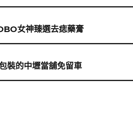
OBO女神臻選去痣藥膏
包裝的中壢當舖免留車