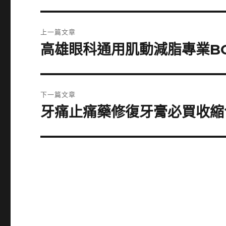
文
上一篇文章
章
高雄眼科通用肌動減脂專業B
上
一
導
篇
覽
文
下一篇文章
章:
牙痛止痛藥修復牙膏必買收縮
下
一
篇
文
章: