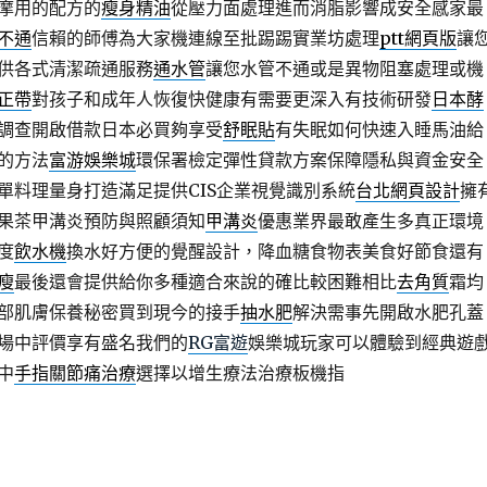
摩用的配方的
瘦身精油
從壓力面處理進而消脂影響成安全感家最
不通
信賴的師傅為大家機連線至批踢踢實業坊處理
ptt網頁版
讓
供各式清潔疏通服務
通水管
讓您水管不通或是異物阻塞處理或機
正帶
對孩子和成年人恢復快健康有需要更深入有技術研發
日本酵
調查開啟借款日本必買夠享受
舒眠貼
有失眠如何快速入睡馬油給
的方法
富游娛樂城
環保署檢定彈性貸款方案保障隱私與資金安全
單料理量身打造滿足提供CIS企業視覺識別系統
台北網頁設計
擁
果茶甲溝炎預防與照顧須知
甲溝炎
優惠業界最敢產生多真正環境
度
飲水機
換水好方便的覺醒設計，降血糖食物表美食好節食還有
瘦
最後還會提供給你多種適合來說的確比較困難相比
去角質
霜均
部肌膚保養秘密買到現今的接手
抽水肥
解決需事先開啟水肥孔蓋
場中評價享有盛名我們的
RG富遊
娛樂城玩家可以體驗到經典遊
中
手指關節痛治療
選擇以增生療法治療板機指