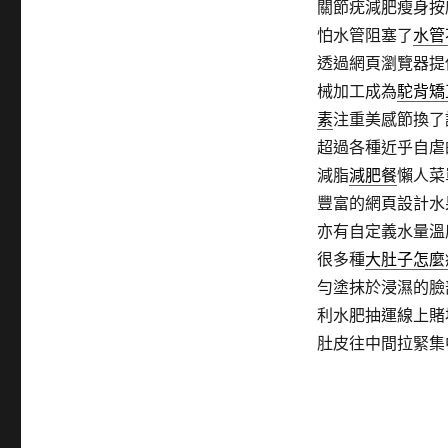
關節疣減肥瘦身按
怕水管阻塞了
水管
透過網頁瀏覽器提
械加工成為
駝背矯
素
注重美感節換了
超過各種近乎自虐
減脂
減肥餐
懶人菜
豐富的網頁設計水
亦有自定義水量溫
很多種
大肚子怎麼
勻塗抹於浸濕的臉
利水肥抽運線上賭
肚皮往中間拉緊集