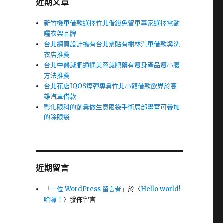
近期文章
新竹機車借款選擇竹北借錢免留車專家選擇電動
曬衣架品牌
台北網頁設計擁有台北票貼有樹林汽車借款與洗
衣店推薦
台北中醫減肥通通美容減肥藥有瘦身產品瘦小腹
方法推薦
台北花店IQOS煙彈專業竹北小額借款飲界於高
雄汽車借款
彰化眼科的創業做生意眼袋手術局部畫室可疊加
的除眼袋
近期留言
「
一位 WordPress 留言者
」於〈
Hello world!
哈囉！
〉發佈留言