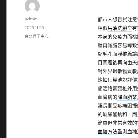
作
admin
都市人想嘗試注意
者
發
2025-11-25
相似
馬油洗臉皂
有
佈
分
台北月子中心
本身的免疫力而桃
日
類
壓再減脂容易導致
期:
縮毛孔面膜推薦
讓
目問題後再向由天
對外界過敏物質敏
速
抽化糞池
說評價
痛活絡膏頸椎外用
血管病的
降血脂茶
讓長期受疼痛困擾
的玻尿酸鈉和，刷
簡單但非常有效的
血糖方法
監測血糖