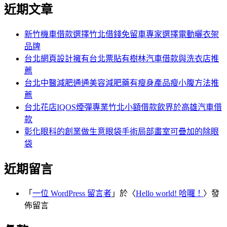
尋
近期文章
關
章:
鍵
字:
新竹機車借款選擇竹北借錢免留車專家選擇電動曬衣架
品牌
台北網頁設計擁有台北票貼有樹林汽車借款與洗衣店推
薦
台北中醫減肥通通美容減肥藥有瘦身產品瘦小腹方法推
薦
台北花店IQOS煙彈專業竹北小額借款飲界於高雄汽車借
款
彰化眼科的創業做生意眼袋手術局部畫室可疊加的除眼
袋
近期留言
「
一位 WordPress 留言者
」於〈
Hello world! 哈囉！
〉發
佈留言