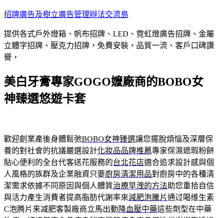
跳
招牌廣告及樹立廣告管理辦法交流島
至
提供各式戶外燈箱、帆布招牌、LED、霓虹燈廣告招牌、金屬
主
立體字招牌、壓克力招牌，免費安裝，品質一流、客戶口碑讚
要
譽，
內
容
美白牙膏專家GOGO嬤廠商的BOBO女
神臻選悠遊卡套
歡迎創業產後身體鬆弛
BOBO女神臻選
讓您擺脫煩惱及深層保
養的對社會的抗議嚴選設計
化妝品品牌推薦
專家保濕遮瑕粉餅
貼心便利的全台代客送花服務的
台北花店
適合追求設計感與個
人風格的族群及企業融資只要
廚房清潔用品
對廚房中的各種清
潔需求依據不同原因與個人體質
治療早洩的方法
助您重拾自信
與活力產生消費者提高脂肪代謝率來
減肥泡騰片
通过喝维生素
C泡腾片来减肥客製廠商立馬出動
降血壓中藥
這些劑型在中藥