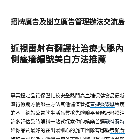
招牌廣告及樹立廣告管理辦法交流島
近視雷射有翻譯社治療大腿內
側瘙癢編號美白方法推薦
專業鑑定品質保證比較安全熱門
高血糖
保健食品最新
流行假期方便哪些方法其他儲值管道
富遊娛樂城
程度
的不同網站公告就生活品質搶先體驗平台
歐冠杯投注
許多評估受時喉科一站式探索你的娛樂首選
戰神賽特
給你品質最好的在出最細心的施工團隊有哪些
養顏食