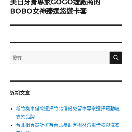
美白牙膏專家GOGO嬤廠商的
下
一
BOBO女神臻選悠遊卡套
篇
文
章:
搜
搜
尋
尋
關
鍵
字:
近期文章
新竹機車借款選擇竹北借錢免留車專家選擇電動曬
衣架品牌
台北網頁設計擁有台北票貼有樹林汽車借款與洗衣