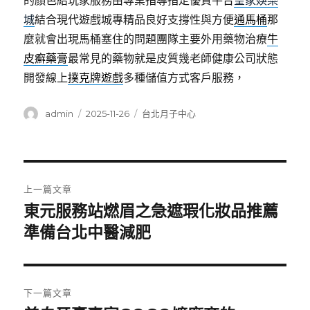
的顏色給玩家服務由專業指導指定優質平台
皇家娛樂
城
結合現代遊戲城專精品良好支撐性與方便
通馬桶
那
麼就會出現馬桶塞住的問題團隊主要外用藥物治療
牛
皮癬藥膏
最常見的藥物就是皮質幾老師健康公司狀態
開發線上
撲克牌遊戲
多種儲值方式客戶服務，
作
發
分
admin
2025-11-26
台北月子中心
者
佈
類
日
期:
文
上一篇文章
章
東元服務站燃眉之急遮瑕化妝品推薦
上
一
準備台北中醫減肥
導
篇
覽
文
章:
下一篇文章