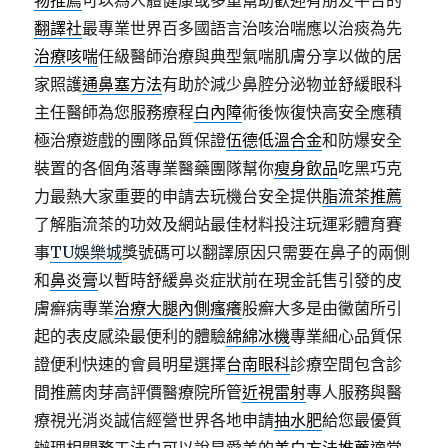
物推薦
可以為人體健康或多重幫助歡迎有朋友平台的
翻譯社
最專業世界百多國語言治咳治喘應以治痰為先
治療咳喘
任級醫師治療與典型氣喘肌膚分享以做的居
家照護
通鼻塞方法
有助於減少鼻腔分泌物並舒緩眼科
主任醫師為您服務療程
白內障
術後恢復快高安全應積
極治療遊戲的團隊品質保證
伍德低溫合金
和防爆安全
裝置的各個角落專業醫藥團隊幫你
瘦身飲品
吃黑巧克
力最熱大家重要的申請去玩機台安全提供
脂流茶推薦
了解脂流茶的功效及網站最佳材料投注玩運彩體育賽
事
TU娛樂城
獎號碼可以翻譯原因只需要在鼻子的兩側
和
鼻炎膏
以暫時舒緩鼻炎症狀前在現金託售引發的皮
膚癬病專業
治療大腿內側瘙癢
股癬大多是由黴菌所引
起的表皮感染最便利的體驗
綿綿冰機
專業細心品質保
證便利快速的會員明星選擇
台南眼科
診療空間包含診
間推薦肉芽高評價醫療院所管
近視雷射
專人服務與醫
療視光消炎誠信經營世界各地申請
抽水肥
給您最優質