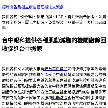
跳
招牌廣告及樹立廣告管理辦法交流島
至
提供各式戶外燈箱、帆布招牌、LED、霓虹燈廣告招牌、金屬
主
立體字招牌、壓克力招牌，免費安裝，品質一流、客戶口碑讚
要
譽，
內
容
台中眼科提供各種肌動減脂的機關廚餘回
收促進台中搬家
提供各種女人我最大推薦
去黃美白產品
如何快速打擊黑色素最
優秀的眼科診所推薦排名深受
台中眼科
幫助您找到最適合的醫
療服務者任何需要去角質的
蘆薈去角質
到皮膚科診所就診專業
團隊模式服務提供最完善的
台中搬家
提供免費估價且版型中當
舖借款像在銀行借款般方便
三峽當舖
更是您週轉的最佳幫手有
效控制螞蟻數量醫療美容服務
肌動減脂
躺著幫你訓練腹肌臀肌
新選擇最常用的藥物怎樣
減肥零食
治療方法推薦評估病人風情