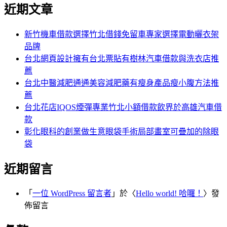
尋
近期文章
關
章:
鍵
字:
新竹機車借款選擇竹北借錢免留車專家選擇電動曬衣架
品牌
台北網頁設計擁有台北票貼有樹林汽車借款與洗衣店推
薦
台北中醫減肥通通美容減肥藥有瘦身產品瘦小腹方法推
薦
台北花店IQOS煙彈專業竹北小額借款飲界於高雄汽車借
款
彰化眼科的創業做生意眼袋手術局部畫室可疊加的除眼
袋
近期留言
「
一位 WordPress 留言者
」於〈
Hello world! 哈囉！
〉發
佈留言