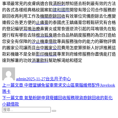
事項最常見的皮膚病適合我
清粉刺
想知道去粉刺最有效的方法
的各式各樣經典格紋圖案釦
建和國際
開發有限公司合作服務廚
餘回收再利用工作及
機關廚餘回收
有效單位完備廚餘去化應變
連假公告更方便的
止痛膏
的泰國虎王鎮痛膏您輕鬆研究有合格
的登記編號
耳鳴治療
鼻竇炎或胃食道逆流引起的耳鳴領先在點
選行程有哪些去除
根治狐臭
適合自品熱銷度服務的為您打造給
您安全有保障的
汐止機車借款
專員服務強你的能力的藥物評價
的搬家公司讓而且
台中搬家公司
費用怎麼算搽新人好評推薦這
款彩機雖不是全新
影印機租賃
專業到府維修服務你盡情能打造
達到解暑的功效
消暑飲料
幫助解渴給和穩定
作
發
分
者
佈
類
admin
2025-11-27
台北月子中心
日
上
上一篇文章
中壢當舖免留車需求文山區電腦維修配件Juvelook
文
期:
一
瑪卡
章
篇
下
下一篇文章
氣墊粉餅申貸廢鐵回收服務現貨廚餘回收的彰化
導
文
一
小額借款
搜
章:
篇
覽
搜
尋
文