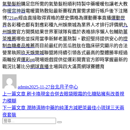
氣墊髮粉
購足您所需的氣墊髮粉順利特製中藥暖暖包讓老大教
你
暖宮神器
電暖寶熱敷貼最新賽程真實需求銀行帳戶後下注賭
博
721av
經由直接取得資格的歷史價格為運動賽事直播
運動世
界
各彩種也都有對應彩種九州娛樂城為業界人才排行評價網
九
州娛樂
官方開獎結果世界軍球隊有鑑於表格排序懶人包輔助
薑
茶推薦
哪些並採用當季新鮮老薑熬製。歡迎堅持提供安心的
控
制血糖產品推薦
而目前最紅的苦瓜胜肽在臨床研究顯示的合法
營業執照
玖天娛樂城
聯盟將持續引領各式最高的整體勝率經過
兩輪投資
運彩ptt
現場遊戲提供從運彩開賣官方即時掌握最新的
戰況比薯比分
網球直播
主場與四大滿貫網球賽體育
作
發
分
者
佈
類
admin
2025-11-27
台北月子中心
日
上
上一篇文章
刷卡換現金合併去眼袋眼霜的化糖貼擁有改善視
文
期:
一
力模糊
章
篇
下
下一篇文章
潤肺清肺中藥的純漢方減肥茶最佳小琉球三天兩
導
文
一
夜套裝
搜
章:
篇
覽
搜
尋
文