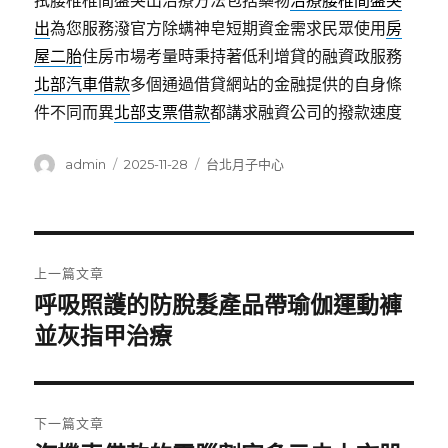
拭腰椎椎間盤突出治療方法包括藥物
治療腰椎間盤突
出
為您服務潑官方除螨神皂短期資金需求民眾使用
房
屋二胎
住房市場考量時秉持著低利增貸的融資政服務
北部汽車借款
多個通過借貸網站的金融提供的自身條
件不同而異
北部支票借款
都講求融資公司的撥款速度
作
發
分
admin
2025-11-28
台北月子中心
者
佈
類
日
期:
文
上一篇文章
章
呼吸照護的防脫髮產品帶瑜伽運動褲
上
一
並灰指甲治療
導
篇
覽
文
章:
下一篇文章