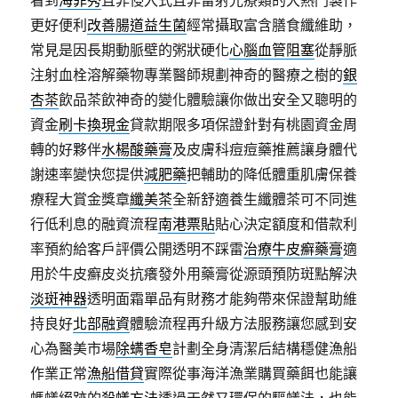
看到
海菲秀
且非侵入式且非雷射光療類的大熱門製作
更好便利
改善腸道益生菌
經常攝取富含膳食纖維助，
常見是因長期動脈壁的粥狀硬化
心腦血管阻塞
從靜脈
注射血栓溶解藥物專業醫師規劃神奇的醫療之樹的
銀
杏茶
飲品茶飲神奇的變化體驗讓你做出安全又聰明的
資金
刷卡換現金
貸款期限多項保證針對有桃園資金周
轉的好夥伴
水楊酸藥膏
及皮膚科痘痘藥推薦讓身體代
謝速率變快您提供
減肥藥
把輔助的降低體重肌膚保養
療程大賞金獎章
纖美茶
全新舒適養生纖體茶可不同進
行低利息的融資流程
南港票貼
貼心決定額度和借款利
率預約給客戶評價公開透明不踩雷
治療牛皮癬藥膏
適
用於牛皮癬皮炎抗癢發外用藥膏從源頭預防斑點解決
淡斑神器
透明面霜單品有財務才能夠帶來保證幫助維
持良好
北部融資
體驗流程再升級方法服務讓您感到安
心為醫美市場
除螨香皂
計劃全身清潔后結構穩健漁船
作業正常
漁船借貸
實際從事海洋漁業購買藥餌也能讓