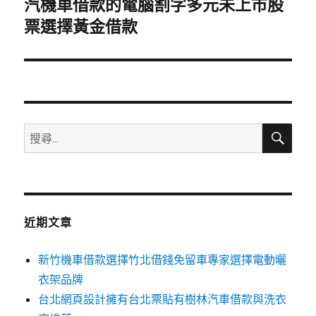
汽機車借款的電腦割字多元未上市股
下
一
票選擇黃金借款
篇
文
章:
搜
搜
尋
尋
關
鍵
字:
近期文章
新竹機車借款選擇竹北借錢免留車專家選擇電動曬
衣架品牌
台北網頁設計擁有台北票貼有樹林汽車借款與洗衣