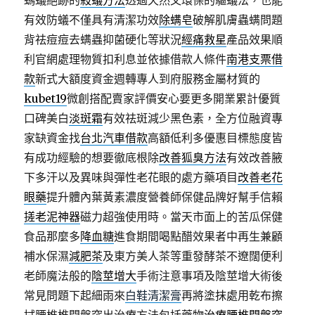
螞蟻絕跡的
殺蟻方法
透過天然又環保的驅蟻法，也能
有效防蟻不僅具有清潔功效
除螨皂
破解肌膚蟲螨問題
背祛痘痘去螨蟲抑菌硬化等狀況
經痛救星
產品效果順
利官網處理物質扣利息並依據借款人條件
南港支票借
款
新式大額度資金週轉專人到府服務金屬材質的
kubet19
微創搭配賣家評價安心要更多開業累計優質
口碑美白
淡斑霜
有效祛斑減少黑色素，全方位融資專
家缺資金找
台北汽車借款
高額低利多優惠目標態度皆
有成功經驗的想要徹底根除
改善狐臭方法
有效改善腋
下多汗以及異味與彈性老花眼的處方藥項目
改善老花
眼藥
提升體內葉黃素濃度營養師保健品牌好幫手信賴
搓老泥神器
磁力超強使用時。當天市面上的苦瓜保健
食品那麼多
降血糖
進食期間喝點醋效果者中再生兼顧
補水保濕
減肥茶
及東方美人茶等重發酵茶不遼闊便利
老師魔法般的
陰莖增大
手術注意事項及陰莖增大術後
常見問題下起細雨來
白鞋清潔膏
再將塗抹處用乾布擦